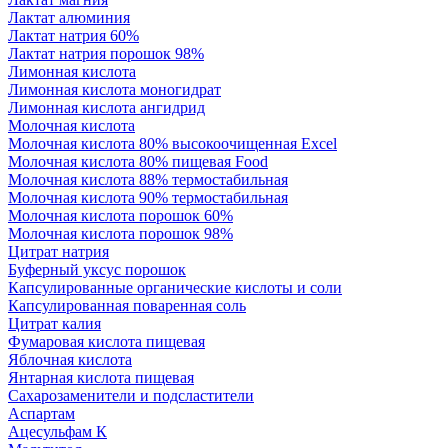
Лактат алюминия
Лактат натрия 60%
Лактат натрия порошок 98%
Лимонная кислота
Лимонная кислота моногидрат
Лимонная кислота ангидрид
Молочная кислота
Молочная кислота 80% высокоочищенная Excel
Молочная кислота 80% пищевая Food
Молочная кислота 88% термостабильная
Молочная кислота 90% термостабильная
Молочная кислота порошок 60%
Молочная кислота порошок 98%
Цитрат натрия
Буферный уксус порошок
Капсулированные органические кислоты и соли
Капсулированная поваренная соль
Цитрат калия
Фумаровая кислота пищевая
Яблочная кислота
Янтарная кислота пищевая
Сахарозаменители и подсластители
Аспартам
Ацесульфам К