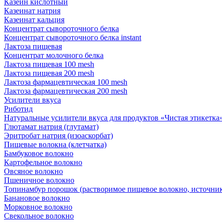
Казеин кислотный
Казеинат натрия
Казеинат кальция
Концентрат сывороточного белка
Концентрат сывороточного белка instant
Лактоза пищевая
Концентрат молочного белка
Лактоза пищевая 100 mesh
Лактоза пищевая 200 mesh
Лактоза фармацевтическая 100 mesh
Лактоза фармацевтическая 200 mesh
Усилители вкуса
Риботид
Натуральные усилители вкуса для продуктов «Чистая этикетка» 
Глютамат натрия (глутамат)
Эритробат натрия (изоаскорбат)
Пищевые волокна (клетчатка)
Бамбуковое волокно
Картофельное волокно
Овсяное волокно
Пшеничное волокно
Топинамбур порошок (растворимое пищевое волокно, источник
Банановое волокно
Морковное волокно
Свекольное волокно