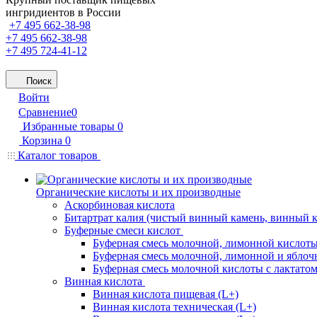
ингридиентов в России
+7 495 662-38-98
+7 495 662-38-98
+7 495 724-41-12
Поиск
Войти
Сравнение
0
Избранные товары
0
Корзина
0
Каталог товаров
Органические кислоты и их производные
Аскорбиновая кислота
Битартрат калия (чистый винный камень, винный 
Буферные смеси кислот
Буферная смесь молочной, лимонной кислоты
Буферная смесь молочной, лимонной и яблоч
Буферная смесь молочной кислоты с лактатом
Винная кислота
Винная кислота пищевая (L+)
Винная кислота техническая (L+)