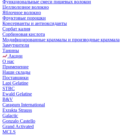
Функциональные смеси пищевых волокон
Целлюлозное волокно
Яблочное волокно
Фруктовые порошки
Консерванты и антиоксиданты
Сорбат калия
Сорбиновая кислота
Модифицированные крахмалы и производные крахмала
Замутнители
Танины
Акции
О нас
Применение
Наши склады
Поставщики
Lapi Gelatine
STBC
Ewald Gelatine
B&V
Caragum International
Exrakta Strauss
Galactic
Gonzalo Castello
Grand Activated
MCLS