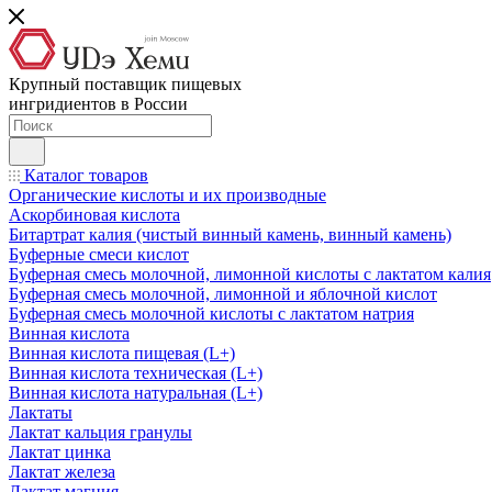
Крупный поставщик пищевых
ингридиентов в России
Каталог товаров
Органические кислоты и их производные
Аскорбиновая кислота
Битартрат калия (чистый винный камень, винный камень)
Буферные смеси кислот
Буферная смесь молочной, лимонной кислоты с лактатом калия
Буферная смесь молочной, лимонной и яблочной кислот
Буферная смесь молочной кислоты с лактатом натрия
Винная кислота
Винная кислота пищевая (L+)
Винная кислота техническая (L+)
Винная кислота натуральная (L+)
Лактаты
Лактат кальция гранулы
Лактат цинка
Лактат железа
Лактат магния