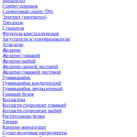
Мальтитол
Сорбит порошок
Сорбитовый сироп 70%
Эритрит (эритритол)
Трегалоза
Сукралоза
Фруктоза кристаллическая
Загустители и гелеобразователи
Агар-агар
Желатин
Желатин говяжий
Желатин рыбий
Желатин свиной листовой
Желатин говяжий листовой
Гуммиарабик
Гуммиарабик кондитерский
Гуммиарабик эмульсионный
Говяжий белок
Коллагены
Коллаген гидролизат говяжий
Коллаген гидролизат рыбий
Растительные белки
Таурин
Креатин моногидрат
Сухие молочные ингредиенты