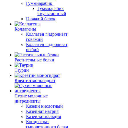
Гуммиарабик
Гуммиарабик
эмульсионный
Говяжий белок
Коллагены
Коллаген гидролизат
говяжий
Коллаген гидролизат
рыбий
Растительные белки
Таурин
Креатин моногидрат
Сухие молочные
ингредиенты
Казеин кислотный
Казеинат натрия
Казеинат кальция
Концентрат
сывороточного белка