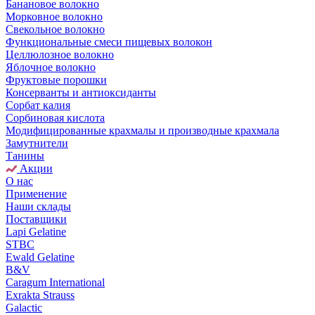
Банановое волокно
Морковное волокно
Свекольное волокно
Функциональные смеси пищевых волокон
Целлюлозное волокно
Яблочное волокно
Фруктовые порошки
Консерванты и антиоксиданты
Сорбат калия
Сорбиновая кислота
Модифицированные крахмалы и производные крахмала
Замутнители
Танины
Акции
О нас
Применение
Наши склады
Поставщики
Lapi Gelatine
STBC
Ewald Gelatine
B&V
Caragum International
Exrakta Strauss
Galactic