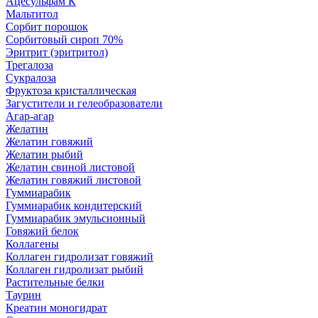
Ацесульфам К
Мальтитол
Сорбит порошок
Сорбитовый сироп 70%
Эритрит (эритритол)
Трегалоза
Сукралоза
Фруктоза кристаллическая
Загустители и гелеобразователи
Агар-агар
Желатин
Желатин говяжий
Желатин рыбий
Желатин свиной листовой
Желатин говяжий листовой
Гуммиарабик
Гуммиарабик кондитерский
Гуммиарабик эмульсионный
Говяжий белок
Коллагены
Коллаген гидролизат говяжий
Коллаген гидролизат рыбий
Растительные белки
Таурин
Креатин моногидрат