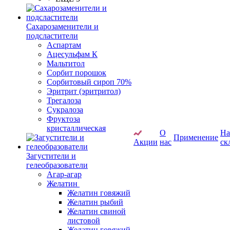
Сахарозаменители и
подсластители
Аспартам
Ацесульфам К
Мальтитол
Сорбит порошок
Сорбитовый сироп 70%
Эритрит (эритритол)
Трегалоза
Сукралоза
Фруктоза
кристаллическая
О
Н
Применение
Акции
нас
ск
Загустители и
гелеобразователи
Агар-агар
Желатин
Желатин говяжий
Желатин рыбий
Желатин свиной
листовой
Желатин говяжий