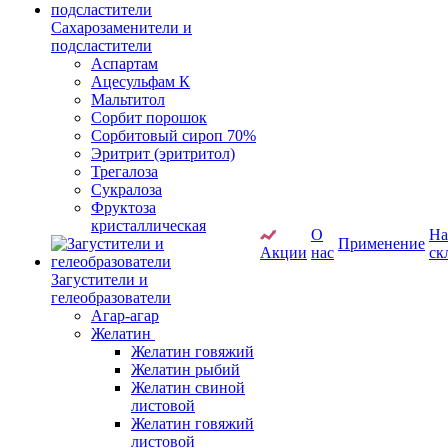
Сахарозаменители и
подсластители
Аспартам
Ацесульфам К
Мальтитол
Сорбит порошок
Сорбитовый сироп 70%
Эритрит (эритритол)
Трегалоза
Сукралоза
Фруктоза
кристаллическая
О
Н
Применение
Акции
нас
ск
Загустители и
гелеобразователи
Агар-агар
Желатин
Желатин говяжий
Желатин рыбий
Желатин свиной
листовой
Желатин говяжий
листовой