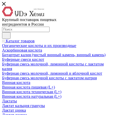
Крупный поставщик пищевых
ингридиентов в России
Каталог товаров
Органические кислоты и их производные
Аскорбиновая кислота
Битартрат калия (чистый винный камень, винный камень)
Буферные смеси кислот
Буферная смесь молочной, лимонной кислоты с лактатом
калия
Буферная смесь молочной, лимонной и яблочной кислот
Буферная смесь молочной кислоты с лактатом натрия
Винная кислота
Винная кислота пищевая (L+)
Винная кислота техническая (L+)
Винная кислота натуральная (L+)
Лактаты
Лактат кальция гранулы
Лактат цинка
Лактат железа