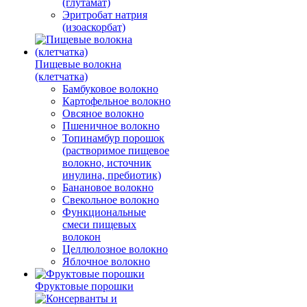
(глутамат)
Эритробат натрия
(изоаскорбат)
Пищевые волокна
(клетчатка)
Бамбуковое волокно
Картофельное волокно
Овсяное волокно
Пшеничное волокно
Топинамбур порошок
(растворимое пищевое
волокно, источник
инулина, пребиотик)
Банановое волокно
Свекольное волокно
Функциональные
смеси пищевых
волокон
Целлюлозное волокно
Яблочное волокно
Фруктовые порошки