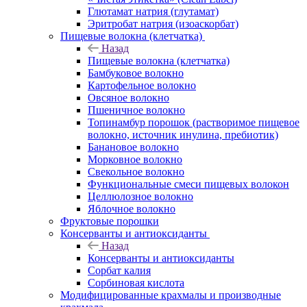
Глютамат натрия (глутамат)
Эритробат натрия (изоаскорбат)
Пищевые волокна (клетчатка)
Назад
Пищевые волокна (клетчатка)
Бамбуковое волокно
Картофельное волокно
Овсяное волокно
Пшеничное волокно
Топинамбур порошок (растворимое пищевое
волокно, источник инулина, пребиотик)
Банановое волокно
Морковное волокно
Свекольное волокно
Функциональные смеси пищевых волокон
Целлюлозное волокно
Яблочное волокно
Фруктовые порошки
Консерванты и антиоксиданты
Назад
Консерванты и антиоксиданты
Сорбат калия
Сорбиновая кислота
Модифицированные крахмалы и производные