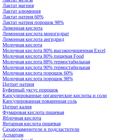
Лактат магния
Лактат алюминия
Лактат натрия 60%
Лактат натрия порошок 98%
Лимонная кислота
Лимонная кислота моногидрат
Лимонная кислота ангидрид
Молочная кислота
Молочная кислота 80% высокоочищенная Excel
Молочная кислота 80% пищевая Food
Молочная кислота 88% термостабильная
Молочная кислота 90% термостабильная
Молочная кислота порошок 60%
Молочная кислота порошок 98%
Цитрат натрия
Буферный уксус порошок
Капсулированные органические кислоты и соли
Капсулированная поваренная соль
Цитрат калия
Фумаровая кислота пищевая
Яблочная кислота
Янтарная кислота пищевая
Сахарозаменители и подсластители
Аспартам