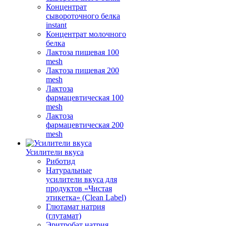
Концентрат
сывороточного белка
instant
Концентрат молочного
белка
Лактоза пищевая 100
mesh
Лактоза пищевая 200
mesh
Лактоза
фармацевтическая 100
mesh
Лактоза
фармацевтическая 200
mesh
Усилители вкуса
Риботид
Натуральные
усилители вкуса для
продуктов «Чистая
этикетка» (Clean Label)
Глютамат натрия
(глутамат)
Эритробат натрия