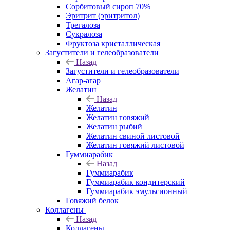
Сорбитовый сироп 70%
Эритрит (эритритол)
Трегалоза
Сукралоза
Фруктоза кристаллическая
Загустители и гелеобразователи
Назад
Загустители и гелеобразователи
Агар-агар
Желатин
Назад
Желатин
Желатин говяжий
Желатин рыбий
Желатин свиной листовой
Желатин говяжий листовой
Гуммиарабик
Назад
Гуммиарабик
Гуммиарабик кондитерский
Гуммиарабик эмульсионный
Говяжий белок
Коллагены
Назад
Коллагены