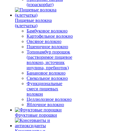
(изоаскорбат)
Пищевые волокна
(клетчатка)
Бамбуковое волокно
Картофельное волокно
Овсяное волокно
Пшеничное волокно
Топинамбур порошок
(растворимое пищевое
волокно, источник
инулина, пребиотик)
Банановое волокно
Свекольное волокно
Функциональные
смеси пищевых
волокон
Целлюлозное волокно
Яблочное волокно
Фруктовые порошки
Консерванты и