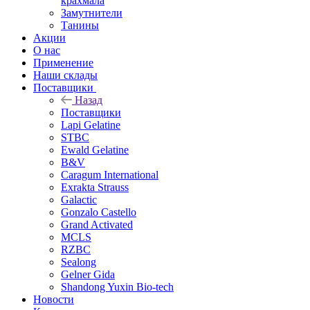
крахмала
Замутнители
Танины
Акции
О нас
Применение
Наши склады
Поставщики
Назад
Поставщики
Lapi Gelatine
STBC
Ewald Gelatine
B&V
Caragum International
Exrakta Strauss
Galactic
Gonzalo Castello
Grand Activated
MCLS
RZBC
Sealong
Gelner Gida
Shandong Yuxin Bio-tech
Новости