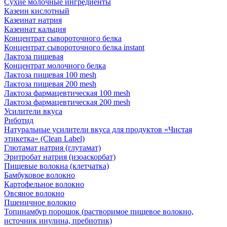
Сухие молочные ингредиенты
Казеин кислотный
Казеинат натрия
Казеинат кальция
Концентрат сывороточного белка
Концентрат сывороточного белка instant
Лактоза пищевая
Концентрат молочного белка
Лактоза пищевая 100 mesh
Лактоза пищевая 200 mesh
Лактоза фармацевтическая 100 mesh
Лактоза фармацевтическая 200 mesh
Усилители вкуса
Риботид
Натуральные усилители вкуса для продуктов «Чистая
этикетка» (Clean Label)
Глютамат натрия (глутамат)
Эритробат натрия (изоаскорбат)
Пищевые волокна (клетчатка)
Бамбуковое волокно
Картофельное волокно
Овсяное волокно
Пшеничное волокно
Топинамбур порошок (растворимое пищевое волокно,
источник инулина, пребиотик)