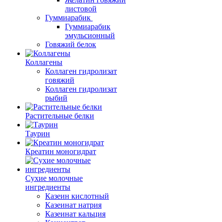
листовой
Гуммиарабик
Гуммиарабик
эмульсионный
Говяжий белок
Коллагены
Коллаген гидролизат
говяжий
Коллаген гидролизат
рыбий
Растительные белки
Таурин
Креатин моногидрат
Сухие молочные
ингредиенты
Казеин кислотный
Казеинат натрия
Казеинат кальция