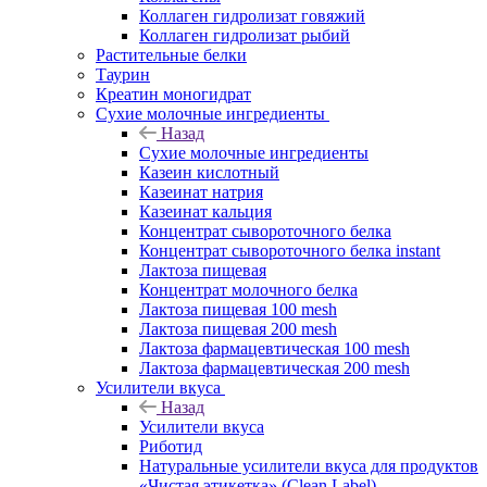
Коллаген гидролизат говяжий
Коллаген гидролизат рыбий
Растительные белки
Таурин
Креатин моногидрат
Сухие молочные ингредиенты
Назад
Сухие молочные ингредиенты
Казеин кислотный
Казеинат натрия
Казеинат кальция
Концентрат сывороточного белка
Концентрат сывороточного белка instant
Лактоза пищевая
Концентрат молочного белка
Лактоза пищевая 100 mesh
Лактоза пищевая 200 mesh
Лактоза фармацевтическая 100 mesh
Лактоза фармацевтическая 200 mesh
Усилители вкуса
Назад
Усилители вкуса
Риботид
Натуральные усилители вкуса для продуктов
«Чистая этикетка» (Clean Label)