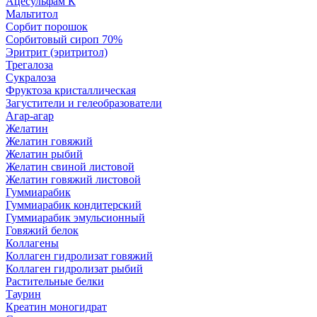
Ацесульфам К
Мальтитол
Сорбит порошок
Сорбитовый сироп 70%
Эритрит (эритритол)
Трегалоза
Сукралоза
Фруктоза кристаллическая
Загустители и гелеобразователи
Агар-агар
Желатин
Желатин говяжий
Желатин рыбий
Желатин свиной листовой
Желатин говяжий листовой
Гуммиарабик
Гуммиарабик кондитерский
Гуммиарабик эмульсионный
Говяжий белок
Коллагены
Коллаген гидролизат говяжий
Коллаген гидролизат рыбий
Растительные белки
Таурин
Креатин моногидрат