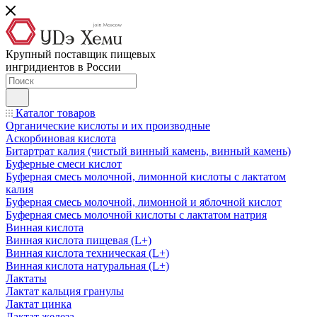
Крупный поставщик пищевых
ингридиентов в России
Каталог товаров
Органические кислоты и их производные
Аскорбиновая кислота
Битартрат калия (чистый винный камень, винный камень)
Буферные смеси кислот
Буферная смесь молочной, лимонной кислоты с лактатом
калия
Буферная смесь молочной, лимонной и яблочной кислот
Буферная смесь молочной кислоты с лактатом натрия
Винная кислота
Винная кислота пищевая (L+)
Винная кислота техническая (L+)
Винная кислота натуральная (L+)
Лактаты
Лактат кальция гранулы
Лактат цинка
Лактат железа