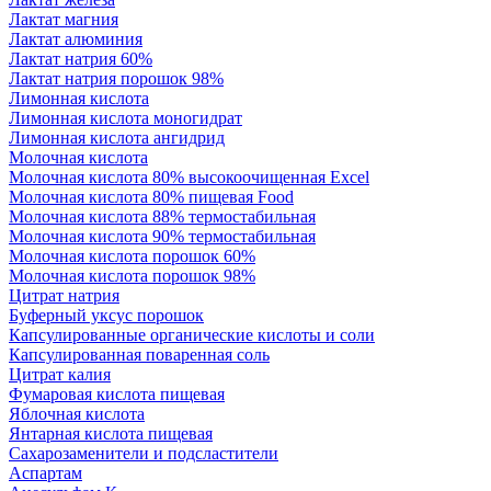
Лактат магния
Лактат алюминия
Лактат натрия 60%
Лактат натрия порошок 98%
Лимонная кислота
Лимонная кислота моногидрат
Лимонная кислота ангидрид
Молочная кислота
Молочная кислота 80% высокоочищенная Excel
Молочная кислота 80% пищевая Food
Молочная кислота 88% термостабильная
Молочная кислота 90% термостабильная
Молочная кислота порошок 60%
Молочная кислота порошок 98%
Цитрат натрия
Буферный уксус порошок
Капсулированные органические кислоты и соли
Капсулированная поваренная соль
Цитрат калия
Фумаровая кислота пищевая
Яблочная кислота
Янтарная кислота пищевая
Сахарозаменители и подсластители
Аспартам