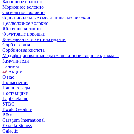
Банановое волокно
Морковное волокно
Свекольное волокно
Функциональные смеси пищевых волокон
Целлюлозное волокно
Яблочное волокно
Фруктовые порошки
Консерванты и антиоксиданты
Сорбат калия
Сорбиновая кислота
Модифицированные крахмалы и производные крахмала
Замутнители
Танины
Акции
О нас
Применение
Наши склады
Поставщики
Lapi Gelatine
STBC
Ewald Gelatine
B&V
Caragum International
Exrakta Strauss
Galactic