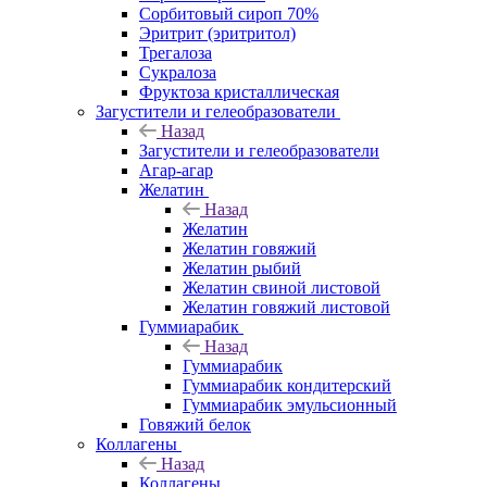
Сорбитовый сироп 70%
Эритрит (эритритол)
Трегалоза
Сукралоза
Фруктоза кристаллическая
Загустители и гелеобразователи
Назад
Загустители и гелеобразователи
Агар-агар
Желатин
Назад
Желатин
Желатин говяжий
Желатин рыбий
Желатин свиной листовой
Желатин говяжий листовой
Гуммиарабик
Назад
Гуммиарабик
Гуммиарабик кондитерский
Гуммиарабик эмульсионный
Говяжий белок
Коллагены
Назад
Коллагены