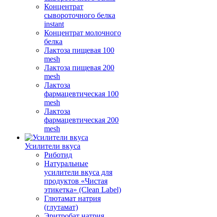
Концентрат
сывороточного белка
instant
Концентрат молочного
белка
Лактоза пищевая 100
mesh
Лактоза пищевая 200
mesh
Лактоза
фармацевтическая 100
mesh
Лактоза
фармацевтическая 200
mesh
Усилители вкуса
Риботид
Натуральные
усилители вкуса для
продуктов «Чистая
этикетка» (Clean Label)
Глютамат натрия
(глутамат)
Эритробат натрия