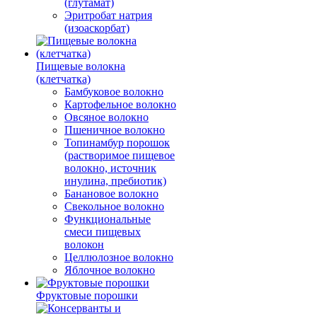
(глутамат)
Эритробат натрия
(изоаскорбат)
Пищевые волокна
(клетчатка)
Бамбуковое волокно
Картофельное волокно
Овсяное волокно
Пшеничное волокно
Топинамбур порошок
(растворимое пищевое
волокно, источник
инулина, пребиотик)
Банановое волокно
Свекольное волокно
Функциональные
смеси пищевых
волокон
Целлюлозное волокно
Яблочное волокно
Фруктовые порошки