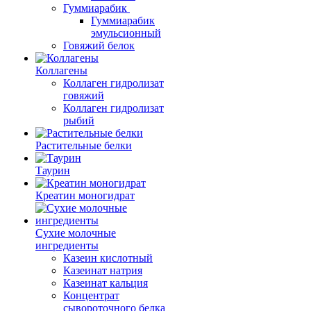
Гуммиарабик
Гуммиарабик
эмульсионный
Говяжий белок
Коллагены
Коллаген гидролизат
говяжий
Коллаген гидролизат
рыбий
Растительные белки
Таурин
Креатин моногидрат
Сухие молочные
ингредиенты
Казеин кислотный
Казеинат натрия
Казеинат кальция
Концентрат
сывороточного белка