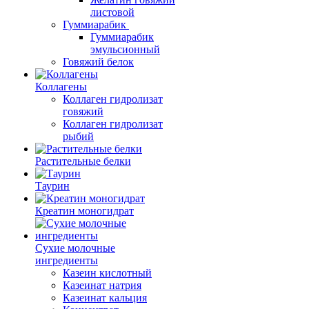
листовой
Гуммиарабик
Гуммиарабик
эмульсионный
Говяжий белок
Коллагены
Коллаген гидролизат
говяжий
Коллаген гидролизат
рыбий
Растительные белки
Таурин
Креатин моногидрат
Сухие молочные
ингредиенты
Казеин кислотный
Казеинат натрия
Казеинат кальция