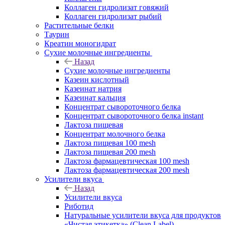
Коллаген гидролизат говяжий
Коллаген гидролизат рыбий
Растительные белки
Таурин
Креатин моногидрат
Сухие молочные ингредиенты
Назад
Сухие молочные ингредиенты
Казеин кислотный
Казеинат натрия
Казеинат кальция
Концентрат сывороточного белка
Концентрат сывороточного белка instant
Лактоза пищевая
Концентрат молочного белка
Лактоза пищевая 100 mesh
Лактоза пищевая 200 mesh
Лактоза фармацевтическая 100 mesh
Лактоза фармацевтическая 200 mesh
Усилители вкуса
Назад
Усилители вкуса
Риботид
Натуральные усилители вкуса для продуктов
«Чистая этикетка» (Clean Label)