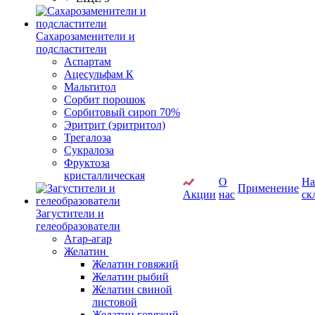
Сахарозаменители и
подсластители
Аспартам
Ацесульфам К
Мальтитол
Сорбит порошок
Сорбитовый сироп 70%
Эритрит (эритритол)
Трегалоза
Сукралоза
Фруктоза
кристаллическая
О
Н
Применение
Акции
нас
ск
Загустители и
гелеобразователи
Агар-агар
Желатин
Желатин говяжий
Желатин рыбий
Желатин свиной
листовой
Желатин говяжий