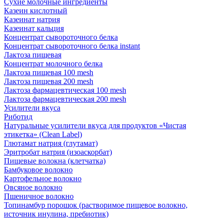
Сухие молочные ингредиенты
Казеин кислотный
Казеинат натрия
Казеинат кальция
Концентрат сывороточного белка
Концентрат сывороточного белка instant
Лактоза пищевая
Концентрат молочного белка
Лактоза пищевая 100 mesh
Лактоза пищевая 200 mesh
Лактоза фармацевтическая 100 mesh
Лактоза фармацевтическая 200 mesh
Усилители вкуса
Риботид
Натуральные усилители вкуса для продуктов «Чистая
этикетка» (Clean Label)
Глютамат натрия (глутамат)
Эритробат натрия (изоаскорбат)
Пищевые волокна (клетчатка)
Бамбуковое волокно
Картофельное волокно
Овсяное волокно
Пшеничное волокно
Топинамбур порошок (растворимое пищевое волокно,
источник инулина, пребиотик)