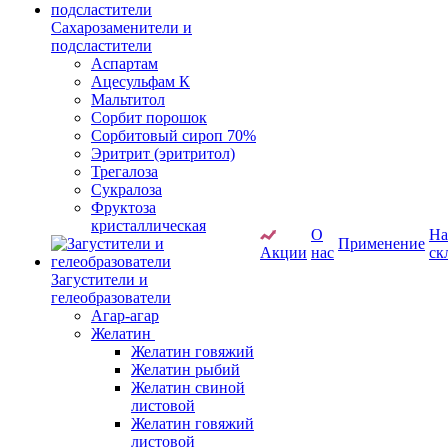
Сахарозаменители и
подсластители
Аспартам
Ацесульфам К
Мальтитол
Сорбит порошок
Сорбитовый сироп 70%
Эритрит (эритритол)
Трегалоза
Сукралоза
Фруктоза
кристаллическая
О
Н
Применение
Акции
нас
ск
Загустители и
гелеобразователи
Агар-агар
Желатин
Желатин говяжий
Желатин рыбий
Желатин свиной
листовой
Желатин говяжий
листовой