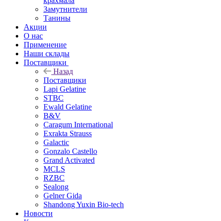
крахмала
Замутнители
Танины
Акции
О нас
Применение
Наши склады
Поставщики
Назад
Поставщики
Lapi Gelatine
STBC
Ewald Gelatine
B&V
Caragum International
Exrakta Strauss
Galactic
Gonzalo Castello
Grand Activated
MCLS
RZBC
Sealong
Gelner Gida
Shandong Yuxin Bio-tech
Новости