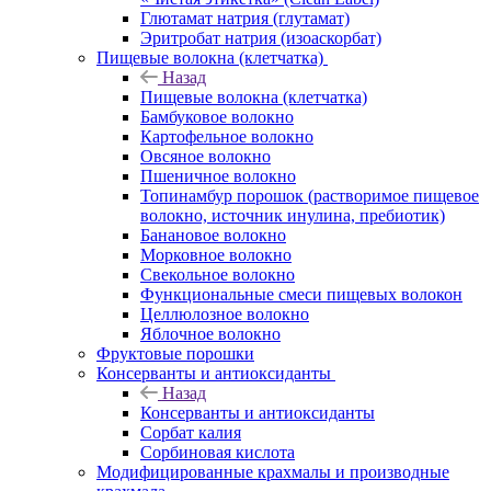
Глютамат натрия (глутамат)
Эритробат натрия (изоаскорбат)
Пищевые волокна (клетчатка)
Назад
Пищевые волокна (клетчатка)
Бамбуковое волокно
Картофельное волокно
Овсяное волокно
Пшеничное волокно
Топинамбур порошок (растворимое пищевое
волокно, источник инулина, пребиотик)
Банановое волокно
Морковное волокно
Свекольное волокно
Функциональные смеси пищевых волокон
Целлюлозное волокно
Яблочное волокно
Фруктовые порошки
Консерванты и антиоксиданты
Назад
Консерванты и антиоксиданты
Сорбат калия
Сорбиновая кислота
Модифицированные крахмалы и производные