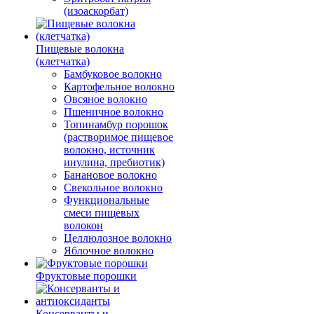
(изоаскорбат)
Пищевые волокна
(клетчатка)
Бамбуковое волокно
Картофельное волокно
Овсяное волокно
Пшеничное волокно
Топинамбур порошок
(растворимое пищевое
волокно, источник
инулина, пребиотик)
Банановое волокно
Свекольное волокно
Функциональные
смеси пищевых
волокон
Целлюлозное волокно
Яблочное волокно
Фруктовые порошки
Консерванты и