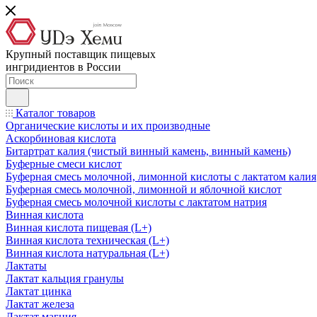
Крупный поставщик пищевых
ингридиентов в России
Каталог товаров
Органические кислоты и их производные
Аскорбиновая кислота
Битартрат калия (чистый винный камень, винный камень)
Буферные смеси кислот
Буферная смесь молочной, лимонной кислоты с лактатом калия
Буферная смесь молочной, лимонной и яблочной кислот
Буферная смесь молочной кислоты с лактатом натрия
Винная кислота
Винная кислота пищевая (L+)
Винная кислота техническая (L+)
Винная кислота натуральная (L+)
Лактаты
Лактат кальция гранулы
Лактат цинка
Лактат железа
Лактат магния