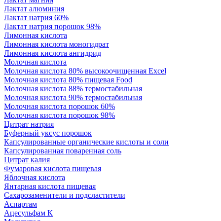
Лактат алюминия
Лактат натрия 60%
Лактат натрия порошок 98%
Лимонная кислота
Лимонная кислота моногидрат
Лимонная кислота ангидрид
Молочная кислота
Молочная кислота 80% высокоочищенная Excel
Молочная кислота 80% пищевая Food
Молочная кислота 88% термостабильная
Молочная кислота 90% термостабильная
Молочная кислота порошок 60%
Молочная кислота порошок 98%
Цитрат натрия
Буферный уксус порошок
Капсулированные органические кислоты и соли
Капсулированная поваренная соль
Цитрат калия
Фумаровая кислота пищевая
Яблочная кислота
Янтарная кислота пищевая
Сахарозаменители и подсластители
Аспартам
Ацесульфам К