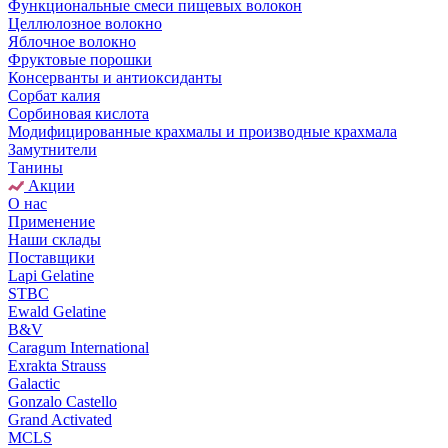
Функциональные смеси пищевых волокон
Целлюлозное волокно
Яблочное волокно
Фруктовые порошки
Консерванты и антиоксиданты
Сорбат калия
Сорбиновая кислота
Модифицированные крахмалы и производные крахмала
Замутнители
Танины
Акции
О нас
Применение
Наши склады
Поставщики
Lapi Gelatine
STBC
Ewald Gelatine
B&V
Caragum International
Exrakta Strauss
Galactic
Gonzalo Castello
Grand Activated
MCLS