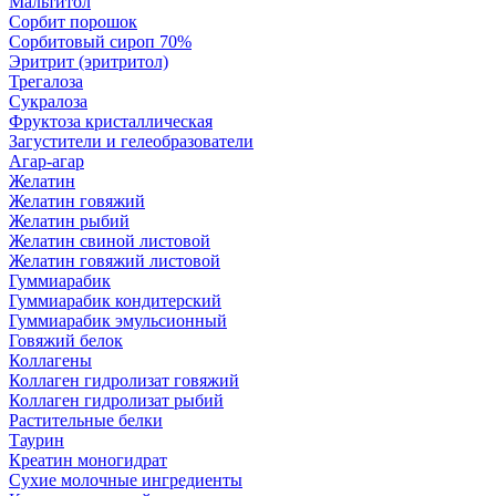
Мальтитол
Сорбит порошок
Сорбитовый сироп 70%
Эритрит (эритритол)
Трегалоза
Сукралоза
Фруктоза кристаллическая
Загустители и гелеобразователи
Агар-агар
Желатин
Желатин говяжий
Желатин рыбий
Желатин свиной листовой
Желатин говяжий листовой
Гуммиарабик
Гуммиарабик кондитерский
Гуммиарабик эмульсионный
Говяжий белок
Коллагены
Коллаген гидролизат говяжий
Коллаген гидролизат рыбий
Растительные белки
Таурин
Креатин моногидрат
Сухие молочные ингредиенты