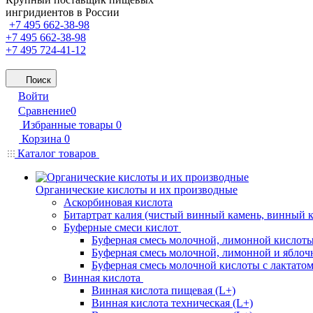
ингридиентов в России
+7 495 662-38-98
+7 495 662-38-98
+7 495 724-41-12
Поиск
Войти
Сравнение
0
Избранные товары
0
Корзина
0
Каталог товаров
Органические кислоты и их производные
Аскорбиновая кислота
Битартрат калия (чистый винный камень, винный 
Буферные смеси кислот
Буферная смесь молочной, лимонной кислоты
Буферная смесь молочной, лимонной и яблоч
Буферная смесь молочной кислоты с лактатом
Винная кислота
Винная кислота пищевая (L+)
Винная кислота техническая (L+)