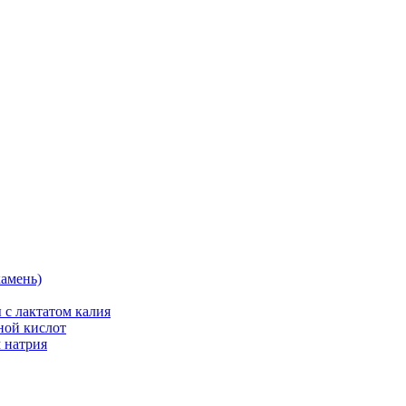
камень)
 с лактатом калия
ной кислот
 натрия