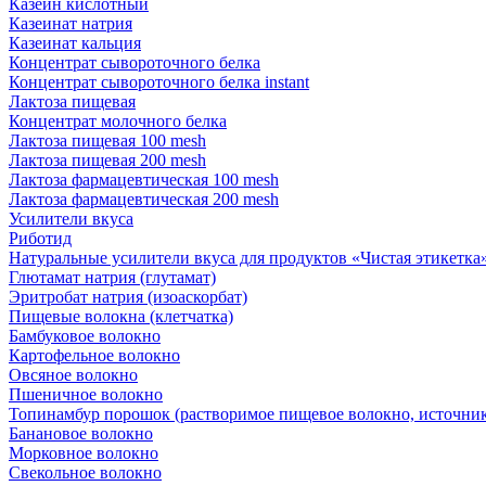
Казеин кислотный
Казеинат натрия
Казеинат кальция
Концентрат сывороточного белка
Концентрат сывороточного белка instant
Лактоза пищевая
Концентрат молочного белка
Лактоза пищевая 100 mesh
Лактоза пищевая 200 mesh
Лактоза фармацевтическая 100 mesh
Лактоза фармацевтическая 200 mesh
Усилители вкуса
Риботид
Натуральные усилители вкуса для продуктов «Чистая этикетка» 
Глютамат натрия (глутамат)
Эритробат натрия (изоаскорбат)
Пищевые волокна (клетчатка)
Бамбуковое волокно
Картофельное волокно
Овсяное волокно
Пшеничное волокно
Топинамбур порошок (растворимое пищевое волокно, источник
Банановое волокно
Морковное волокно
Свекольное волокно