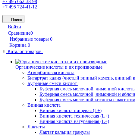
+7 495 662-38-98
+7 495 724-41-12
Поиск
Войти
Сравнение
0
Избранные товары
0
Корзина
0
Каталог товаров
Органические кислоты и их производные
Аскорбиновая кислота
Битартрат калия (чистый винный камень, винный 
Буферные смеси кислот
Буферная смесь молочной, лимонной кислоты
Буферная смесь молочной, лимонной и яблоч
Буферная смесь молочной кислоты с лактатом
Винная кислота
Винная кислота пищевая (L+)
Винная кислота техническая (L+)
Винная кислота натуральная (L+)
Лактаты
Лактат кальция гранулы