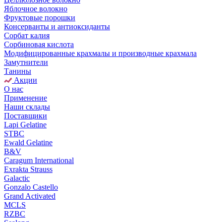
Яблочное волокно
Фруктовые порошки
Консерванты и антиоксиданты
Сорбат калия
Сорбиновая кислота
Модифицированные крахмалы и производные крахмала
Замутнители
Танины
Акции
О нас
Применение
Наши склады
Поставщики
Lapi Gelatine
STBC
Ewald Gelatine
B&V
Caragum International
Exrakta Strauss
Galactic
Gonzalo Castello
Grand Activated
MCLS
RZBC