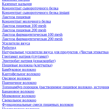
Казеинат кальция
Концентрат сывороточного белка
Концентрат сывороточного белка instant
Лактоза пищевая
Концентрат молочного белка
Лактоза пищевая 100 mesh
Лактоза пищевая 200 mesh
Лактоза фармацевтическая 100 mesh
Лактоза фармацевтическая 200 mesh
Усилители вкуса
Риботид
Натуральные усилители вкуса для продуктов «Чистая этикетка» 
Глютамат натрия (глутамат)
Эритробат натрия (изоаскорбат)
Пищевые волокна (клетчатка)
Бамбуковое волокно
Картофельное волокно
Овсяное волокно
Пшеничное волокно
Топинамбур порошок (растворимое пищевое волокно, источник
Банановое волокно
Морковное волокно
Свекольное волокно
Функциональные смеси пищевых волокон
Целлюлозное волокно