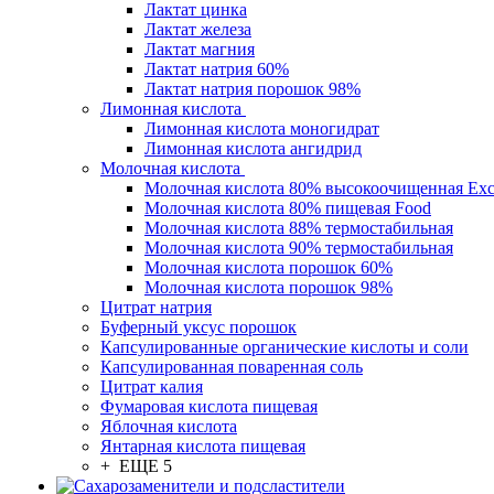
Лактат цинка
Лактат железа
Лактат магния
Лактат натрия 60%
Лактат натрия порошок 98%
Лимонная кислота
Лимонная кислота моногидрат
Лимонная кислота ангидрид
Молочная кислота
Молочная кислота 80% высокоочищенная Exc
Молочная кислота 80% пищевая Food
Молочная кислота 88% термостабильная
Молочная кислота 90% термостабильная
Молочная кислота порошок 60%
Молочная кислота порошок 98%
Цитрат натрия
Буферный уксус порошок
Капсулированные органические кислоты и соли
Капсулированная поваренная соль
Цитрат калия
Фумаровая кислота пищевая
Яблочная кислота
Янтарная кислота пищевая
+ ЕЩЕ 5