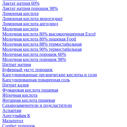
Лактат натрия 60%
Лактат натрия порошок 98%
Лимонная кислота
Лимонная кислота моногидрат
Лимонная кислота ангидрид
Молочная кислота
Молочная кислота 80% высокоочищенная Excel
Молочная кислота 80% пищевая Food
Молочная кислота 88% термостабильная
Молочная кислота 90% термостабильная
Молочная кислота порошок 60%
Молочная кислота порошок 98%
Цитрат натрия
Буферный уксус порошок
Капсулированные органические кислоты и соли
Капсулированная поваренная соль
Цитрат калия
Фумаровая кислота пищевая
Яблочная кислота
Янтарная кислота пищевая
Сахарозаменители и подсластители
Аспартам
Ацесульфам К
Мальтитол
Сорбит порошок