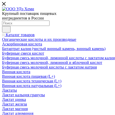
Крупный поставщик пищевых
ингридиентов в России
Каталог товаров
Органические кислоты и их производные
Аскорбиновая кислота
Битартрат калия (чистый винный камень, винный камень)
Буферные смеси кислот
Буферная смесь молочной, лимонной кислоты с лактатом калия
Буферная смесь молочной, лимонной и яблочной кислот
Буферная смесь молочной кислоты с лактатом натрия
Винная кислота
Винная кислота пищевая (L+)
Винная кислота техническая (L+)
Винная кислота натуральная (L+)
Лактаты
Лактат кальция гранулы
Лактат цинка
Лактат железа
Лактат магния
Лактат алюминия