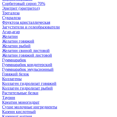
Сорбитовый сироп 70%
Эритрит (эритритол)
Трегалоза
Сукралоза
Фруктоза кристаллическая
Загустители и гелеобразователи
Агар-агар
Желатин
Желатин говяжий
Желатин рыбий
Желатин свиной листовой
Желатин говяжий листовой
Гуммиарабик
Гуммиарабик кондитерский
Гуммиарабик эмульсионный
Говяжий белок
Коллагены
Коллаген гидролизат говяжий
Коллаген гидролизат рыбий
Растительные белки
Таурин
Креатин моногидрат
Сухие молочные ингредиенты
Казеин кислотный
Казеинат натрия