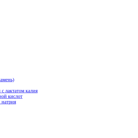
камень)
 с лактатом калия
ной кислот
 натрия