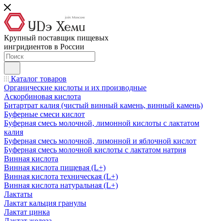
Крупный поставщик пищевых
ингридиентов в России
Каталог товаров
Органические кислоты и их производные
Аскорбиновая кислота
Битартрат калия (чистый винный камень, винный камень)
Буферные смеси кислот
Буферная смесь молочной, лимонной кислоты с лактатом
калия
Буферная смесь молочной, лимонной и яблочной кислот
Буферная смесь молочной кислоты с лактатом натрия
Винная кислота
Винная кислота пищевая (L+)
Винная кислота техническая (L+)
Винная кислота натуральная (L+)
Лактаты
Лактат кальция гранулы
Лактат цинка
Лактат железа