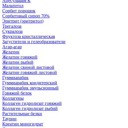
Ацесульфам К
Мальтитол
Сорбит порошок
Сорбитовый сироп 70%
Эритрит (эритритол)
Трегалоза
Сукралоза
Фруктоза кристаллическая
Загустители и гелеобразователи
Агар-агар
Желатин
Желатин говяжий
Желатин рыбий
Желатин свиной листовой
Желатин говяжий листовой
Гуммиарабик
Гуммиарабик кондитерский
Гуммиарабик эмульсионный
Говяжий белок
Коллагены
Коллаген гидролизат говяжий
Коллаген гидролизат рыбий
Растительные белки
Таурин
Креатин моногидрат