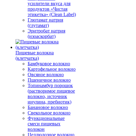
усилители вкуса для
продуктов «Чистая
этикетка» (Clean Label)
Глютамат натрия
(глутамат)
Эритробат натрия
(изоаскорбат)
Пищевые волокна
(клетчатка)
Бамбуковое волокно
Картофельное волокно
Овсяное волокно
Пшеничное волокно
Топинамбур порошок
(растворимое пищевое
волокно, источник
инулина, пребиотик)
Банановое волокно
Свекольное волокно
Функциональные
смеси пищевых
волокон
Целлюлозное волокно