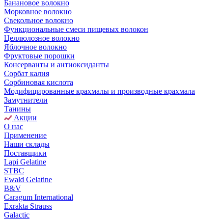
Банановое волокно
Морковное волокно
Свекольное волокно
Функциональные смеси пищевых волокон
Целлюлозное волокно
Яблочное волокно
Фруктовые порошки
Консерванты и антиоксиданты
Сорбат калия
Сорбиновая кислота
Модифицированные крахмалы и производные крахмала
Замутнители
Танины
Акции
О нас
Применение
Наши склады
Поставщики
Lapi Gelatine
STBC
Ewald Gelatine
B&V
Caragum International
Exrakta Strauss
Galactic