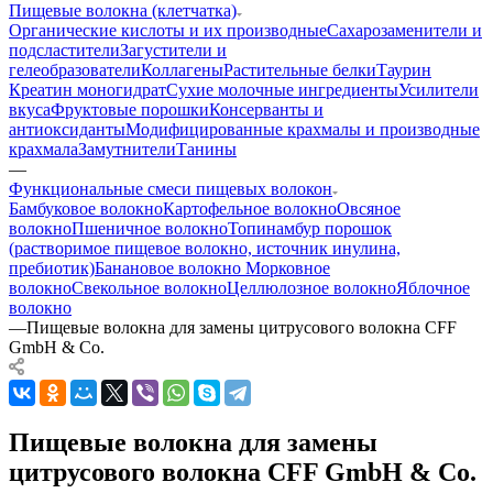
Пищевые волокна (клетчатка)
Органические кислоты и их производные
Сахарозаменители и
подсластители
Загустители и
гелеобразователи
Коллагены
Растительные белки
Таурин
Креатин моногидрат
Сухие молочные ингредиенты
Усилители
вкуса
Фруктовые порошки
Консерванты и
антиоксиданты
Модифицированные крахмалы и производные
крахмала
Замутнители
Танины
—
Функциональные смеси пищевых волокон
Бамбуковое волокно
Картофельное волокно
Овсяное
волокно
Пшеничное волокно
Топинамбур порошок
(растворимое пищевое волокно, источник инулина,
пребиотик)
Банановое волокно
Морковное
волокно
Свекольное волокно
Целлюлозное волокно
Яблочное
волокно
—
Пищевые волокна для замены цитрусового волокна CFF
GmbH & Co.
Пищевые волокна для замены
цитрусового волокна CFF GmbH & Co.