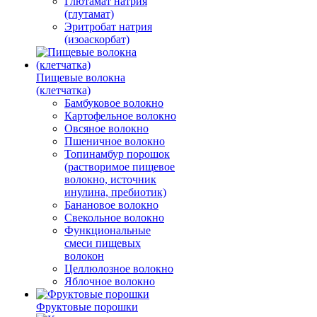
Глютамат натрия
(глутамат)
Эритробат натрия
(изоаскорбат)
Пищевые волокна
(клетчатка)
Бамбуковое волокно
Картофельное волокно
Овсяное волокно
Пшеничное волокно
Топинамбур порошок
(растворимое пищевое
волокно, источник
инулина, пребиотик)
Банановое волокно
Свекольное волокно
Функциональные
смеси пищевых
волокон
Целлюлозное волокно
Яблочное волокно
Фруктовые порошки