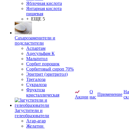
Яблочная кислота
Янтарная кислота
пищевая
+ ЕЩЕ 5
Сахарозаменители и
подсластители
Аспартам
Ацесульфам К
Мальтитол
Сорбит порошок
Сорбитовый сироп 70%
Эритрит (эритритол)
Трегалоза
Сукралоза
Фруктоза
О
Н
Применение
кристаллическая
Акции
нас
ск
Загустители и
гелеобразователи
Агар-агар
Желатин