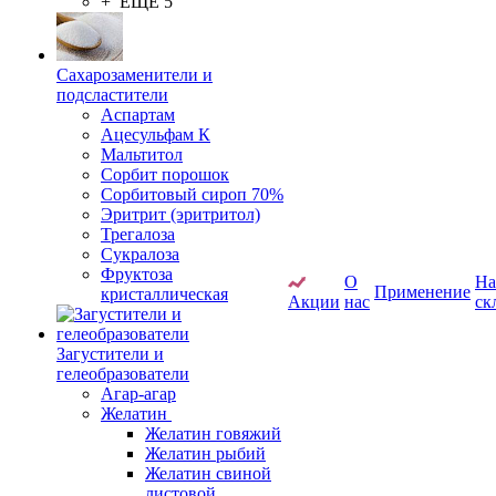
+ ЕЩЕ 5
Сахарозаменители и
подсластители
Аспартам
Ацесульфам К
Мальтитол
Сорбит порошок
Сорбитовый сироп 70%
Эритрит (эритритол)
Трегалоза
Сукралоза
Фруктоза
О
Н
Применение
кристаллическая
Акции
нас
ск
Загустители и
гелеобразователи
Агар-агар
Желатин
Желатин говяжий
Желатин рыбий
Желатин свиной
листовой