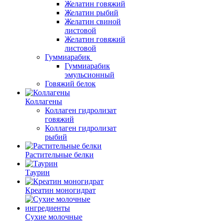
Желатин говяжий
Желатин рыбий
Желатин свиной
листовой
Желатин говяжий
листовой
Гуммиарабик
Гуммиарабик
эмульсионный
Говяжий белок
Коллагены
Коллаген гидролизат
говяжий
Коллаген гидролизат
рыбий
Растительные белки
Таурин
Креатин моногидрат
Сухие молочные