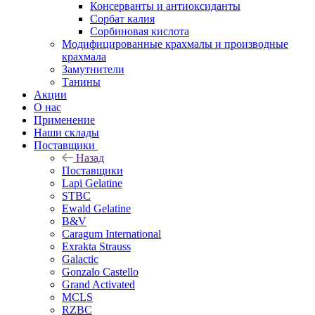
Консерванты и антиоксиданты
Сорбат калия
Сорбиновая кислота
Модифицированные крахмалы и производные
крахмала
Замутнители
Танины
Акции
О нас
Применение
Наши склады
Поставщики
Назад
Поставщики
Lapi Gelatine
STBC
Ewald Gelatine
B&V
Caragum International
Exrakta Strauss
Galactic
Gonzalo Castello
Grand Activated
MCLS
RZBC