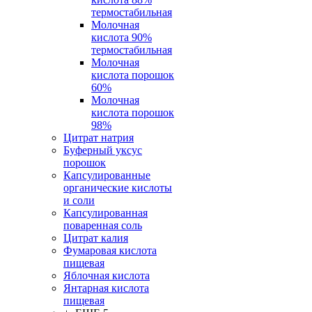
термостабильная
Молочная
кислота 90%
термостабильная
Молочная
кислота порошок
60%
Молочная
кислота порошок
98%
Цитрат натрия
Буферный уксус
порошок
Капсулированные
органические кислоты
и соли
Капсулированная
поваренная соль
Цитрат калия
Фумаровая кислота
пищевая
Яблочная кислота
Янтарная кислота
пищевая