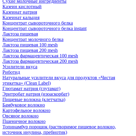
Сухие молочные ингредиенты
Казеин кислотный
Казеинат натрия
Казеинат кальция
Концентрат сывороточного белка
Концентрат сывороточного белка instant
Лактоза пищевая
Концентрат молочного белка
Лактоза пищевая 100 mesh
Лактоза пищевая 200 mesh
Лактоза фармацевтическая 100 mesh
Лактоза фармацевтическая 200 mesh
Усилители вкуса
Риботид
Натуральные усилители вкуса для продуктов «Чистая
этикетка» (Clean Label)
Глютамат натрия (глутамат)
Эритробат натрия (изоаскорбат)
Пищевые волокна (клетчатка)
Бамбуковое волокно
Картофельное волокно
Овсяное волокно
Пшеничное волокно
Топинамбур порошок (растворимое пищевое волокно,
источник инулина, пребиотик)