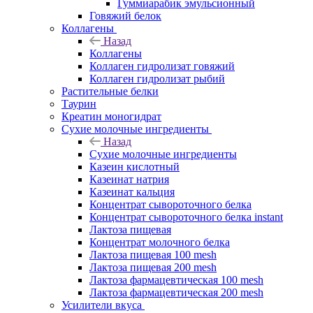
Гуммиарабик эмульсионный
Говяжий белок
Коллагены
Назад
Коллагены
Коллаген гидролизат говяжий
Коллаген гидролизат рыбий
Растительные белки
Таурин
Креатин моногидрат
Сухие молочные ингредиенты
Назад
Сухие молочные ингредиенты
Казеин кислотный
Казеинат натрия
Казеинат кальция
Концентрат сывороточного белка
Концентрат сывороточного белка instant
Лактоза пищевая
Концентрат молочного белка
Лактоза пищевая 100 mesh
Лактоза пищевая 200 mesh
Лактоза фармацевтическая 100 mesh
Лактоза фармацевтическая 200 mesh
Усилители вкуса