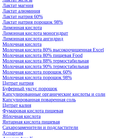
Лактат магния
Лактат алюминия
Лактат натрия 60%
Лактат натрия порошок 98%
Лимонная кислота
Лимонная кислота моногидрат
Лимонная кислота ангидрид
Молочная кислота
Молочная кислота 80% высокоочищенная Excel
Молочная кислота 80% пищевая Food
Молочная кислота 88% термостабильная
Молочная кислота 90% термостабильная
Молочная кислота порошок 60%
Молочная кислота порошок 98%
Цитрат натрия
Буферный уксус порошок
Капсулированные органические кислоты и соли
Капсулированная поваренная соль
Цитрат калия
Фумаровая кислота пищевая
Яблочная кислота
Янтарная кислота пищевая
Сахарозаменители и подсластители
Аспартам