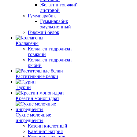
Желатин говяжий
листовой
Гуммиарабик
Гуммиарабик
эмульсионный
Говяжий белок
Коллагены
Коллаген гидролизат
говяжий
Коллаген гидролизат
рыбий
Растительные белки
Таурин
Креатин моногидрат
Сухие молочные
ингредиенты
Казеин кислотный
Казеинат натрия
Казеинат кальция