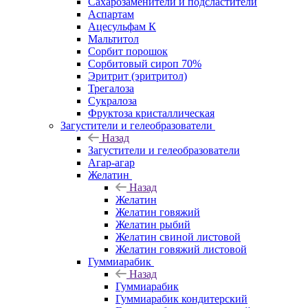
Сахарозаменители и подсластители
Аспартам
Ацесульфам К
Мальтитол
Сорбит порошок
Сорбитовый сироп 70%
Эритрит (эритритол)
Трегалоза
Сукралоза
Фруктоза кристаллическая
Загустители и гелеобразователи
Назад
Загустители и гелеобразователи
Агар-агар
Желатин
Назад
Желатин
Желатин говяжий
Желатин рыбий
Желатин свиной листовой
Желатин говяжий листовой
Гуммиарабик
Назад
Гуммиарабик
Гуммиарабик кондитерский