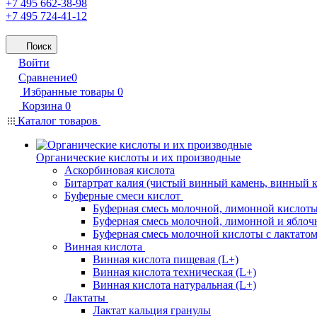
+7 495 662-38-98
+7 495 724-41-12
Поиск
Войти
Сравнение
0
Избранные товары
0
Корзина
0
Каталог товаров
Органические кислоты и их производные
Аскорбиновая кислота
Битартрат калия (чистый винный камень, винный 
Буферные смеси кислот
Буферная смесь молочной, лимонной кислоты
Буферная смесь молочной, лимонной и яблоч
Буферная смесь молочной кислоты с лактатом
Винная кислота
Винная кислота пищевая (L+)
Винная кислота техническая (L+)
Винная кислота натуральная (L+)
Лактаты
Лактат кальция гранулы