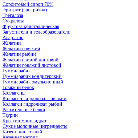
Сорбитовый сироп 70%
Эритрит (эритритол)
Трегалоза
Сукралоза
Фруктоза кристаллическая
Загустители и гелеобразователи
Агар-агар
Желатин
Желатин говяжий
Желатин рыбий
Желатин свиной листовой
Желатин говяжий листовой
Гуммиарабик
Гуммиарабик кондитерский
Гуммиарабик эмульсионный
Говяжий белок
Коллагены
Коллаген гидролизат говяжий
Коллаген гидролизат рыбий
Растительные белки
Таурин
Креатин моногидрат
Сухие молочные ингредиенты
Казеин кислотный
Казеинат натрия