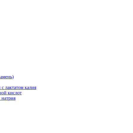
камень)
 с лактатом калия
ной кислот
 натрия