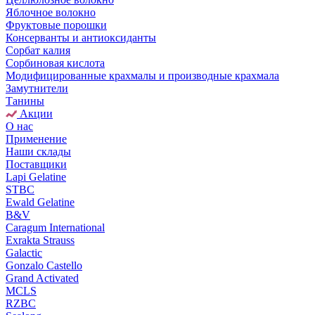
Яблочное волокно
Фруктовые порошки
Консерванты и антиоксиданты
Сорбат калия
Сорбиновая кислота
Модифицированные крахмалы и производные крахмала
Замутнители
Танины
Акции
О нас
Применение
Наши склады
Поставщики
Lapi Gelatine
STBC
Ewald Gelatine
B&V
Caragum International
Exrakta Strauss
Galactic
Gonzalo Castello
Grand Activated
MCLS
RZBC