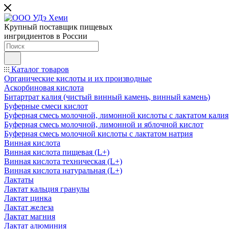
Крупный поставщик пищевых
ингридиентов в России
Каталог товаров
Органические кислоты и их производные
Аскорбиновая кислота
Битартрат калия (чистый винный камень, винный камень)
Буферные смеси кислот
Буферная смесь молочной, лимонной кислоты с лактатом калия
Буферная смесь молочной, лимонной и яблочной кислот
Буферная смесь молочной кислоты с лактатом натрия
Винная кислота
Винная кислота пищевая (L+)
Винная кислота техническая (L+)
Винная кислота натуральная (L+)
Лактаты
Лактат кальция гранулы
Лактат цинка
Лактат железа
Лактат магния
Лактат алюминия