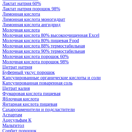
Лактат натрия 60%
Лактат натрия порошок 98%
Лимонная кислота
Лимонная кислота моногидрат
Лимонная кислота ангидрид
Молочная кислота
Молочная кислота 80% высокоочищенная Excel
Молочная кислота 80% пищевая Food
Молочная кислота 88% термостабильная
Молочная кислота 90% термостабильная
Молочная кислота порошок 60%
Молочная кислота порошок 98%
Цитрат натрия
Буферный уксус порошок
Капсулированные органические кислоты и соли
Капсулированная поваренная соль
Цитрат калия
Фумаровая кислота пищевая
Яблочная кислота
Янтарная кислота пищевая
Сахарозаменители и подсластители
Аспартам
Ацесульфам К
Мальтитол
Сорбит порошок