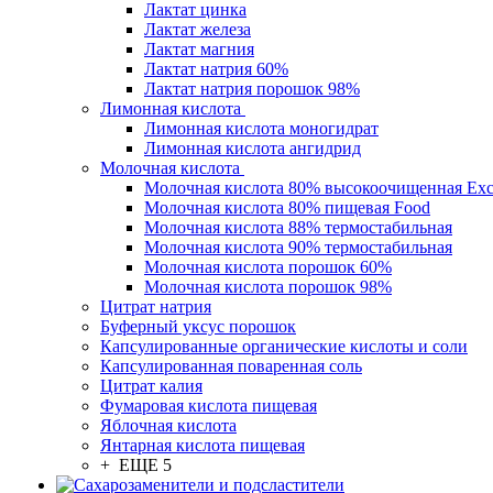
Лактат цинка
Лактат железа
Лактат магния
Лактат натрия 60%
Лактат натрия порошок 98%
Лимонная кислота
Лимонная кислота моногидрат
Лимонная кислота ангидрид
Молочная кислота
Молочная кислота 80% высокоочищенная Exc
Молочная кислота 80% пищевая Food
Молочная кислота 88% термостабильная
Молочная кислота 90% термостабильная
Молочная кислота порошок 60%
Молочная кислота порошок 98%
Цитрат натрия
Буферный уксус порошок
Капсулированные органические кислоты и соли
Капсулированная поваренная соль
Цитрат калия
Фумаровая кислота пищевая
Яблочная кислота
Янтарная кислота пищевая
+ ЕЩЕ 5