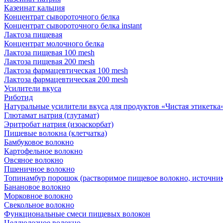
Казеинат кальция
Концентрат сывороточного белка
Концентрат сывороточного белка instant
Лактоза пищевая
Концентрат молочного белка
Лактоза пищевая 100 mesh
Лактоза пищевая 200 mesh
Лактоза фармацевтическая 100 mesh
Лактоза фармацевтическая 200 mesh
Усилители вкуса
Риботид
Натуральные усилители вкуса для продуктов «Чистая этикетка» 
Глютамат натрия (глутамат)
Эритробат натрия (изоаскорбат)
Пищевые волокна (клетчатка)
Бамбуковое волокно
Картофельное волокно
Овсяное волокно
Пшеничное волокно
Топинамбур порошок (растворимое пищевое волокно, источник
Банановое волокно
Морковное волокно
Свекольное волокно
Функциональные смеси пищевых волокон
Целлюлозное волокно