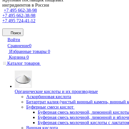
ингридиентов в России
+7 495 662-38-98
+7 495 662-38-98
+7 495 724-41-12
Поиск
Войти
Сравнение
0
Избранные товары
0
Корзина
0
Каталог товаров
Органические кислоты и их производные
Аскорбиновая кислота
Битартрат калия (чистый винный камень, винный 
Буферные смеси кислот
Буферная смесь молочной, лимонной кислоты
Буферная смесь молочной, лимонной и яблоч
Буферная смесь молочной кислоты с лактатом
Винная кислота