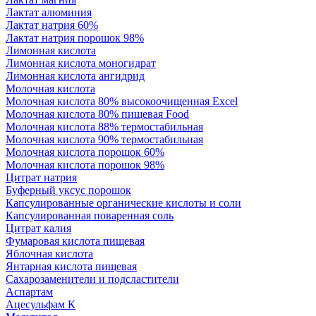
Лактат алюминия
Лактат натрия 60%
Лактат натрия порошок 98%
Лимонная кислота
Лимонная кислота моногидрат
Лимонная кислота ангидрид
Молочная кислота
Молочная кислота 80% высокоочищенная Excel
Молочная кислота 80% пищевая Food
Молочная кислота 88% термостабильная
Молочная кислота 90% термостабильная
Молочная кислота порошок 60%
Молочная кислота порошок 98%
Цитрат натрия
Буферный уксус порошок
Капсулированные органические кислоты и соли
Капсулированная поваренная соль
Цитрат калия
Фумаровая кислота пищевая
Яблочная кислота
Янтарная кислота пищевая
Сахарозаменители и подсластители
Аспартам
Ацесульфам К