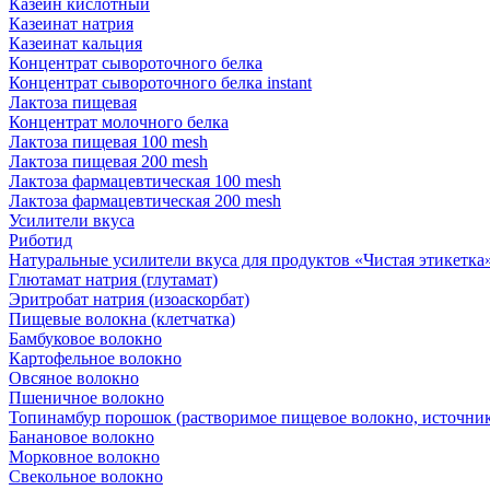
Казеин кислотный
Казеинат натрия
Казеинат кальция
Концентрат сывороточного белка
Концентрат сывороточного белка instant
Лактоза пищевая
Концентрат молочного белка
Лактоза пищевая 100 mesh
Лактоза пищевая 200 mesh
Лактоза фармацевтическая 100 mesh
Лактоза фармацевтическая 200 mesh
Усилители вкуса
Риботид
Натуральные усилители вкуса для продуктов «Чистая этикетка» 
Глютамат натрия (глутамат)
Эритробат натрия (изоаскорбат)
Пищевые волокна (клетчатка)
Бамбуковое волокно
Картофельное волокно
Овсяное волокно
Пшеничное волокно
Топинамбур порошок (растворимое пищевое волокно, источник
Банановое волокно
Морковное волокно
Свекольное волокно