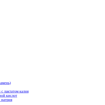
камень)
 с лактатом калия
ной кислот
 натрия