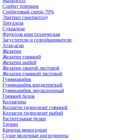
Мальтитол
Сорбит порошок
Сорбитовый сироп 70%
Эритрит (эритритол)
Трегалоза
Сукралоза
Фруктоза кристаллическая
Загустители и гелеобразователи
Агар-агар
Желатин
Желатин говяжий
Желатин рыбий
Желатин свиной листовой
Желатин говяжий листовой
Гуммиарабик
Гуммиарабик кондитерский
Гуммиарабик эмульсионный
Говяжий белок
Коллагены
Коллаген гидролизат говяжий
Коллаген гидролизат рыбий
Растительные белки
Таурин
Креатин моногидрат
Сухие молочные ингредиенты