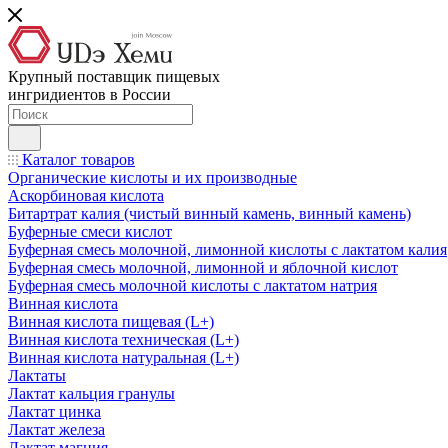
Крупный поставщик пищевых
ингридиентов в России
Каталог товаров
Органические кислоты и их производные
Аскорбиновая кислота
Битартрат калия (чистый винный камень, винный камень)
Буферные смеси кислот
Буферная смесь молочной, лимонной кислоты с лактатом калия
Буферная смесь молочной, лимонной и яблочной кислот
Буферная смесь молочной кислоты с лактатом натрия
Винная кислота
Винная кислота пищевая (L+)
Винная кислота техническая (L+)
Винная кислота натуральная (L+)
Лактаты
Лактат кальция гранулы
Лактат цинка
Лактат железа
Лактат магния