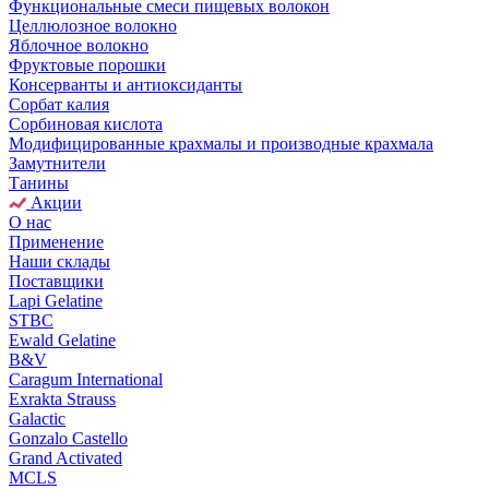
Функциональные смеси пищевых волокон
Целлюлозное волокно
Яблочное волокно
Фруктовые порошки
Консерванты и антиоксиданты
Сорбат калия
Сорбиновая кислота
Модифицированные крахмалы и производные крахмала
Замутнители
Танины
Акции
О нас
Применение
Наши склады
Поставщики
Lapi Gelatine
STBC
Ewald Gelatine
B&V
Caragum International
Exrakta Strauss
Galactic
Gonzalo Castello
Grand Activated
MCLS