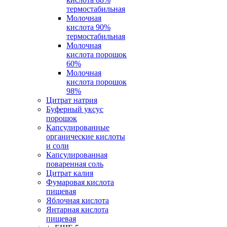
термостабильная
Молочная
кислота 90%
термостабильная
Молочная
кислота порошок
60%
Молочная
кислота порошок
98%
Цитрат натрия
Буферный уксус
порошок
Капсулированные
органические кислоты
и соли
Капсулированная
поваренная соль
Цитрат калия
Фумаровая кислота
пищевая
Яблочная кислота
Янтарная кислота
пищевая