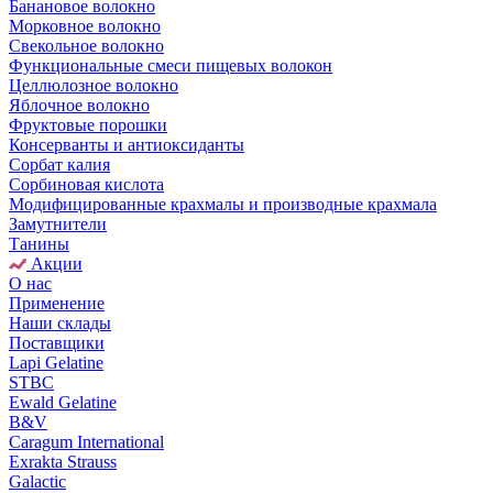
Банановое волокно
Морковное волокно
Свекольное волокно
Функциональные смеси пищевых волокон
Целлюлозное волокно
Яблочное волокно
Фруктовые порошки
Консерванты и антиоксиданты
Сорбат калия
Сорбиновая кислота
Модифицированные крахмалы и производные крахмала
Замутнители
Танины
Акции
О нас
Применение
Наши склады
Поставщики
Lapi Gelatine
STBC
Ewald Gelatine
B&V
Caragum International
Exrakta Strauss
Galactic