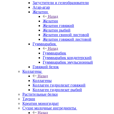
Загустители и гелеобразователи
Агар-агар
Желатин
Назад
Желатин
Желатин говяжий
Желатин рыбий
Желатин свиной листовой
Желатин говяжий листовой
Гуммиарабик
Назад
Гуммиарабик
Гуммиарабик кондитерский
Гуммиарабик эмульсионный
Говяжий белок
Коллагены
Назад
Коллагены
Коллаген гидролизат говяжий
Коллаген гидролизат рыбий
Растительные белки
Таурин
Креатин моногидрат
Сухие молочные ингредиенты
Назад