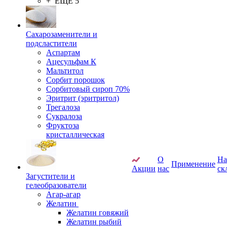
+ ЕЩЕ 5
Сахарозаменители и
подсластители
Аспартам
Ацесульфам К
Мальтитол
Сорбит порошок
Сорбитовый сироп 70%
Эритрит (эритритол)
Трегалоза
Сукралоза
Фруктоза
кристаллическая
О
Н
Применение
Акции
нас
ск
Загустители и
гелеобразователи
Агар-агар
Желатин
Желатин говяжий
Желатин рыбий