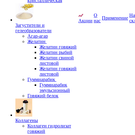
кристаллическая
О
Н
Применение
Акции
нас
ск
Загустители и
гелеобразователи
Агар-агар
Желатин
Желатин говяжий
Желатин рыбий
Желатин свиной
листовой
Желатин говяжий
листовой
Гуммиарабик
Гуммиарабик
эмульсионный
Говяжий белок
Коллагены
Коллаген гидролизат
говяжий