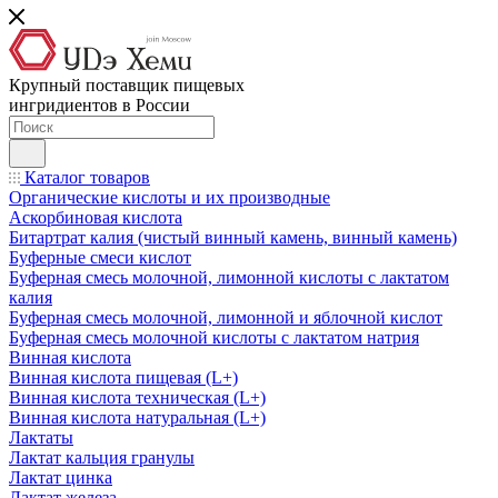
Крупный поставщик пищевых
ингридиентов в России
Каталог товаров
Органические кислоты и их производные
Аскорбиновая кислота
Битартрат калия (чистый винный камень, винный камень)
Буферные смеси кислот
Буферная смесь молочной, лимонной кислоты с лактатом
калия
Буферная смесь молочной, лимонной и яблочной кислот
Буферная смесь молочной кислоты с лактатом натрия
Винная кислота
Винная кислота пищевая (L+)
Винная кислота техническая (L+)
Винная кислота натуральная (L+)
Лактаты
Лактат кальция гранулы
Лактат цинка
Лактат железа