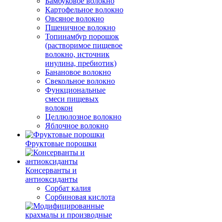
Бамбуковое волокно
Картофельное волокно
Овсяное волокно
Пшеничное волокно
Топинамбур порошок
(растворимое пищевое
волокно, источник
инулина, пребиотик)
Банановое волокно
Свекольное волокно
Функциональные
смеси пищевых
волокон
Целлюлозное волокно
Яблочное волокно
Фруктовые порошки
Консерванты и
антиоксиданты
Сорбат калия
Сорбиновая кислота