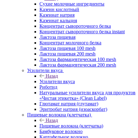
Сухие молочные ингредиенты
Казеин кислотный
Казеинат натрия
Казеинат кальция
Концентрат сывороточного белка
Концентрат сывороточного белка instant
Лактоза пищевая
Концентрат молочного белка
Лактоза пищевая 100 mesh
Лактоза пищевая 200 mesh
Лактоза фармацевтическая 100 mesh
Лактоза фармацевтическая 200 mesh
Усилители вкуса
Назад
Усилители вкуса
Риботид
Натуральные усилители вкуса для продуктов
«Чистая этикетка» (Clean Label)
Глютамат натрия (глутамат)
Эритробат натрия (изоаскорбат)
Пищевые волокна (клетчатка)
Назад
Пищевые волокна (клетчатка)
Бамбуковое волокно
Картофельное волокно