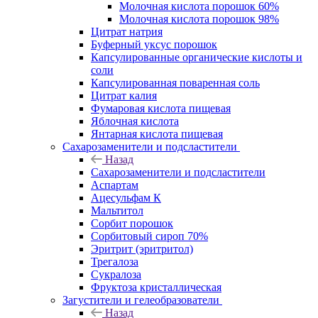
Молочная кислота порошок 60%
Молочная кислота порошок 98%
Цитрат натрия
Буферный уксус порошок
Капсулированные органические кислоты и
соли
Капсулированная поваренная соль
Цитрат калия
Фумаровая кислота пищевая
Яблочная кислота
Янтарная кислота пищевая
Сахарозаменители и подсластители
Назад
Сахарозаменители и подсластители
Аспартам
Ацесульфам К
Мальтитол
Сорбит порошок
Сорбитовый сироп 70%
Эритрит (эритритол)
Трегалоза
Сукралоза
Фруктоза кристаллическая
Загустители и гелеобразователи
Назад