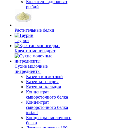
Коллаген гидролизат
рыбий
Растительные белки
Таурин
Креатин моногидрат
Сухие молочные
ингредиенты
Казеин кислотный
Казеинат натрия
Казеинат кальция
Концентрат
сывороточного белка
Концентрат
сывороточного белка
instant
Концентрат молочного
белка
Лактоза пищевая 100