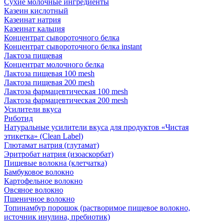
Сухие молочные ингредиенты
Казеин кислотный
Казеинат натрия
Казеинат кальция
Концентрат сывороточного белка
Концентрат сывороточного белка instant
Лактоза пищевая
Концентрат молочного белка
Лактоза пищевая 100 mesh
Лактоза пищевая 200 mesh
Лактоза фармацевтическая 100 mesh
Лактоза фармацевтическая 200 mesh
Усилители вкуса
Риботид
Натуральные усилители вкуса для продуктов «Чистая
этикетка» (Clean Label)
Глютамат натрия (глутамат)
Эритробат натрия (изоаскорбат)
Пищевые волокна (клетчатка)
Бамбуковое волокно
Картофельное волокно
Овсяное волокно
Пшеничное волокно
Топинамбур порошок (растворимое пищевое волокно,
источник инулина, пребиотик)