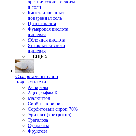
органические кислоты
и соли
Капсулированная
поваренная соль
Цитрат калия
Фумаровая кислота
пищевая
Яблочная кислота
Янтарная кислота
пищевая
+ ЕЩЕ 5
Сахарозаменители и
подсластители
Аспартам
Ацесульфам К
Мальтитол
Сорбит порошок
Сорбитовый сироп 70%
Эритрит (эритритол)
Трегалоза
Сукралоза
Фруктоза