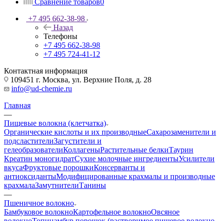
Сравнение товаров
0
+7 495 662-38-98
Назад
Телефоны
+7 495 662-38-98
+7 495 724-41-12
Контактная информация
109451 г. Москва, ул. Верхние Поля, д. 28
info@ud-chemie.ru
Главная
—
Пищевые волокна (клетчатка)
Органические кислоты и их производные
Сахарозаменители и
подсластители
Загустители и
гелеобразователи
Коллагены
Растительные белки
Таурин
Креатин моногидрат
Сухие молочные ингредиенты
Усилители
вкуса
Фруктовые порошки
Консерванты и
антиоксиданты
Модифицированные крахмалы и производные
крахмала
Замутнители
Танины
—
Пшеничное волокно
Бамбуковое волокно
Картофельное волокно
Овсяное
волокно
Топинамбур порошок (растворимое пищевое волокно,