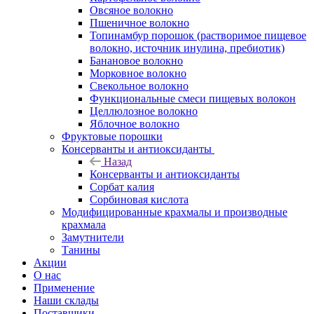
Овсяное волокно
Пшеничное волокно
Топинамбур порошок (растворимое пищевое
волокно, источник инулина, пребиотик)
Банановое волокно
Морковное волокно
Свекольное волокно
Функциональные смеси пищевых волокон
Целлюлозное волокно
Яблочное волокно
Фруктовые порошки
Консерванты и антиоксиданты
Назад
Консерванты и антиоксиданты
Сорбат калия
Сорбиновая кислота
Модифицированные крахмалы и производные
крахмала
Замутнители
Танины
Акции
О нас
Применение
Наши склады
Поставщики