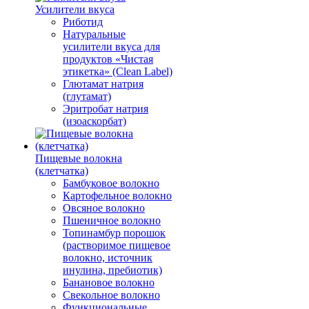
Усилители вкуса
Риботид
Натуральные
усилители вкуса для
продуктов «Чистая
этикетка» (Clean Label)
Глютамат натрия
(глутамат)
Эритробат натрия
(изоаскорбат)
Пищевые волокна
(клетчатка)
Бамбуковое волокно
Картофельное волокно
Овсяное волокно
Пшеничное волокно
Топинамбур порошок
(растворимое пищевое
волокно, источник
инулина, пребиотик)
Банановое волокно
Свекольное волокно
Функциональные