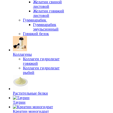
Желатин свиной
листовой
Желатин говяжий
листовой
Гуммиарабик
Гуммиарабик
эмульсионный
Говяжий белок
Коллагены
Коллаген гидролизат
говяжий
Коллаген гидролизат
рыбий
Растительные белки
Таурин
Креатин моногидрат