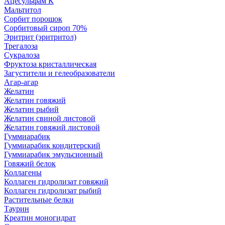
Ацесульфам К
Мальтитол
Сорбит порошок
Сорбитовый сироп 70%
Эритрит (эритритол)
Трегалоза
Сукралоза
Фруктоза кристаллическая
Загустители и гелеобразователи
Агар-агар
Желатин
Желатин говяжий
Желатин рыбий
Желатин свиной листовой
Желатин говяжий листовой
Гуммиарабик
Гуммиарабик кондитерский
Гуммиарабик эмульсионный
Говяжий белок
Коллагены
Коллаген гидролизат говяжий
Коллаген гидролизат рыбий
Растительные белки
Таурин
Креатин моногидрат