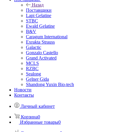
Назад
Поставщики
Lapi Gelatine
STBC
Ewald Gelatine
B&V
Caragum International
Exrakta Strauss
Galactic
Gonzalo Castello
Grand Activated
MCLS
RZBC
Sealong
Gelner Gida
Shandong Yuxin Bio-tech
Новости
Контакты
Личный кабинет
Корзина
0
Избранные товары
0