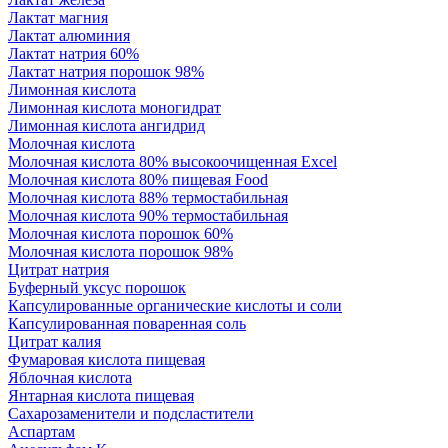
Лактат магния
Лактат алюминия
Лактат натрия 60%
Лактат натрия порошок 98%
Лимонная кислота
Лимонная кислота моногидрат
Лимонная кислота ангидрид
Молочная кислота
Молочная кислота 80% высокоочищенная Excel
Молочная кислота 80% пищевая Food
Молочная кислота 88% термостабильная
Молочная кислота 90% термостабильная
Молочная кислота порошок 60%
Молочная кислота порошок 98%
Цитрат натрия
Буферный уксус порошок
Капсулированные органические кислоты и соли
Капсулированная поваренная соль
Цитрат калия
Фумаровая кислота пищевая
Яблочная кислота
Янтарная кислота пищевая
Сахарозаменители и подсластители
Аспартам