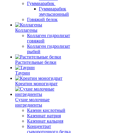
Гуммиарабик
Гуммиарабик
эмульсионный
Говяжий белок
Коллагены
Коллаген гидролизат
говяжий
Коллаген гидролизат
рыбий
Растительные белки
Таурин
Креатин моногидрат
Сухие молочные
ингредиенты
Казеин кислотный
Казеинат натрия
Казеинат кальция
Концентрат
сывороточного белка