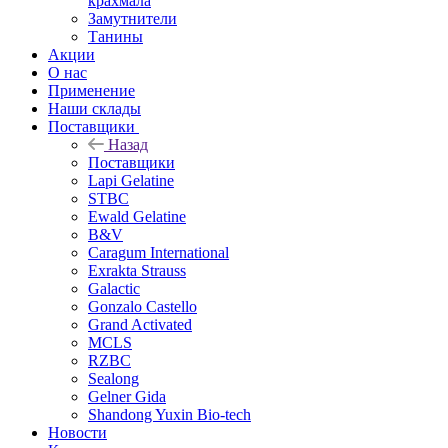
крахмала
Замутнители
Танины
Акции
О нас
Применение
Наши склады
Поставщики
Назад
Поставщики
Lapi Gelatine
STBC
Ewald Gelatine
B&V
Caragum International
Exrakta Strauss
Galactic
Gonzalo Castello
Grand Activated
MCLS
RZBC
Sealong
Gelner Gida
Shandong Yuxin Bio-tech
Новости