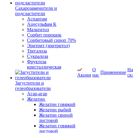
Сахарозаменители и
подсластители
Аспартам
Ацесульфам К
Мальтитол
Сорбит порошок
Сорбитовый сироп 70%
Эритрит (эритритол)
Трегалоза
Сукралоза
Фруктоза
кристаллическая
О
Н
Применение
Акции
нас
ск
Загустители и
гелеобразователи
Агар-агар
Желатин
Желатин говяжий
Желатин рыбий
Желатин свиной
листовой
Желатин говяжий
листовой