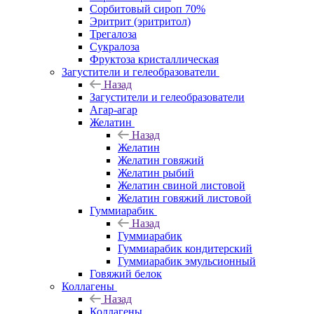
Сорбитовый сироп 70%
Эритрит (эритритол)
Трегалоза
Сукралоза
Фруктоза кристаллическая
Загустители и гелеобразователи
Назад
Загустители и гелеобразователи
Агар-агар
Желатин
Назад
Желатин
Желатин говяжий
Желатин рыбий
Желатин свиной листовой
Желатин говяжий листовой
Гуммиарабик
Назад
Гуммиарабик
Гуммиарабик кондитерский
Гуммиарабик эмульсионный
Говяжий белок
Коллагены
Назад
Коллагены