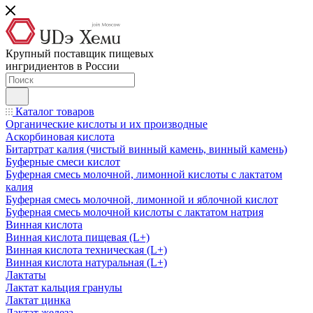
Крупный поставщик пищевых
ингридиентов в России
Каталог товаров
Органические кислоты и их производные
Аскорбиновая кислота
Битартрат калия (чистый винный камень, винный камень)
Буферные смеси кислот
Буферная смесь молочной, лимонной кислоты с лактатом
калия
Буферная смесь молочной, лимонной и яблочной кислот
Буферная смесь молочной кислоты с лактатом натрия
Винная кислота
Винная кислота пищевая (L+)
Винная кислота техническая (L+)
Винная кислота натуральная (L+)
Лактаты
Лактат кальция гранулы
Лактат цинка
Лактат железа