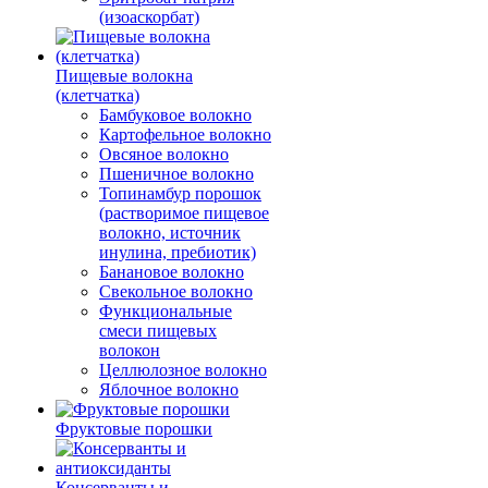
(изоаскорбат)
Пищевые волокна
(клетчатка)
Бамбуковое волокно
Картофельное волокно
Овсяное волокно
Пшеничное волокно
Топинамбур порошок
(растворимое пищевое
волокно, источник
инулина, пребиотик)
Банановое волокно
Свекольное волокно
Функциональные
смеси пищевых
волокон
Целлюлозное волокно
Яблочное волокно
Фруктовые порошки
Консерванты и