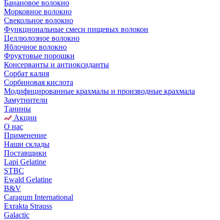
Банановое волокно
Морковное волокно
Свекольное волокно
Функциональные смеси пищевых волокон
Целлюлозное волокно
Яблочное волокно
Фруктовые порошки
Консерванты и антиоксиданты
Сорбат калия
Сорбиновая кислота
Модифицированные крахмалы и производные крахмала
Замутнители
Танины
Акции
О нас
Применение
Наши склады
Поставщики
Lapi Gelatine
STBC
Ewald Gelatine
B&V
Caragum International
Exrakta Strauss
Galactic