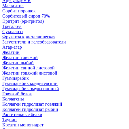
Ацесульфам К
Мальтитол
Сорбит порошок
Сорбитовый сироп 70%
Эритрит (эритритол)
Трегалоза
Сукралоза
Фруктоза кристаллическая
Загустители и гелеобразователи
Агар-агар
Желатин
Желатин говяжий
Желатин рыбий
Желатин свиной листовой
Желатин говяжий листовой
Гуммиарабик
Гуммиарабик кондитерский
Гуммиарабик эмульсионный
Говяжий белок
Коллагены
Коллаген гидролизат говяжий
Коллаген гидролизат рыбий
Растительные белки
Таурин
Креатин моногидрат