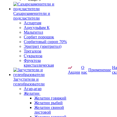
Сахарозаменители и
подсластители
Аспартам
Ацесульфам К
Мальтитол
Сорбит порошок
Сорбитовый сироп 70%
Эритрит (эритритол)
Трегалоза
Сукралоза
Фруктоза
кристаллическая
О
Н
Применение
Акции
нас
ск
Загустители и
гелеобразователи
Агар-агар
Желатин
Желатин говяжий
Желатин рыбий
Желатин свиной
листовой
Желатин говяжий