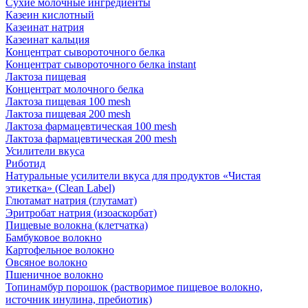
Сухие молочные ингредиенты
Казеин кислотный
Казеинат натрия
Казеинат кальция
Концентрат сывороточного белка
Концентрат сывороточного белка instant
Лактоза пищевая
Концентрат молочного белка
Лактоза пищевая 100 mesh
Лактоза пищевая 200 mesh
Лактоза фармацевтическая 100 mesh
Лактоза фармацевтическая 200 mesh
Усилители вкуса
Риботид
Натуральные усилители вкуса для продуктов «Чистая
этикетка» (Clean Label)
Глютамат натрия (глутамат)
Эритробат натрия (изоаскорбат)
Пищевые волокна (клетчатка)
Бамбуковое волокно
Картофельное волокно
Овсяное волокно
Пшеничное волокно
Топинамбур порошок (растворимое пищевое волокно,
источник инулина, пребиотик)