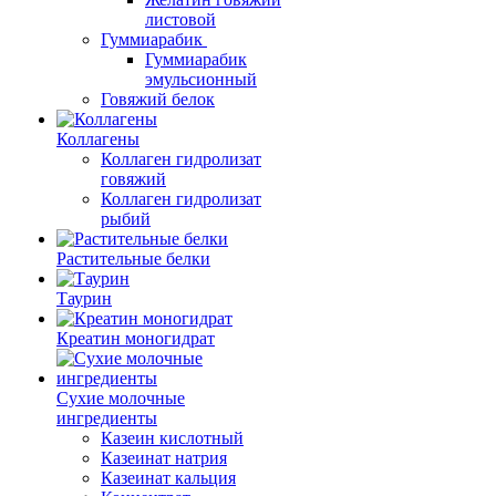
листовой
Гуммиарабик
Гуммиарабик
эмульсионный
Говяжий белок
Коллагены
Коллаген гидролизат
говяжий
Коллаген гидролизат
рыбий
Растительные белки
Таурин
Креатин моногидрат
Сухие молочные
ингредиенты
Казеин кислотный
Казеинат натрия
Казеинат кальция