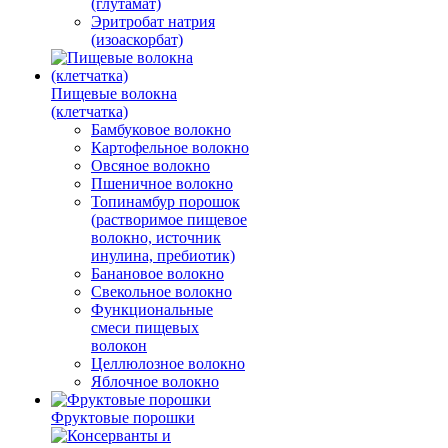
(глутамат)
Эритробат натрия
(изоаскорбат)
Пищевые волокна
(клетчатка)
Бамбуковое волокно
Картофельное волокно
Овсяное волокно
Пшеничное волокно
Топинамбур порошок
(растворимое пищевое
волокно, источник
инулина, пребиотик)
Банановое волокно
Свекольное волокно
Функциональные
смеси пищевых
волокон
Целлюлозное волокно
Яблочное волокно
Фруктовые порошки