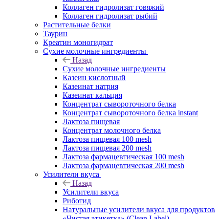
Коллаген гидролизат говяжий
Коллаген гидролизат рыбий
Растительные белки
Таурин
Креатин моногидрат
Сухие молочные ингредиенты
Назад
Сухие молочные ингредиенты
Казеин кислотный
Казеинат натрия
Казеинат кальция
Концентрат сывороточного белка
Концентрат сывороточного белка instant
Лактоза пищевая
Концентрат молочного белка
Лактоза пищевая 100 mesh
Лактоза пищевая 200 mesh
Лактоза фармацевтическая 100 mesh
Лактоза фармацевтическая 200 mesh
Усилители вкуса
Назад
Усилители вкуса
Риботид
Натуральные усилители вкуса для продуктов
«Чистая этикетка» (Clean Label)