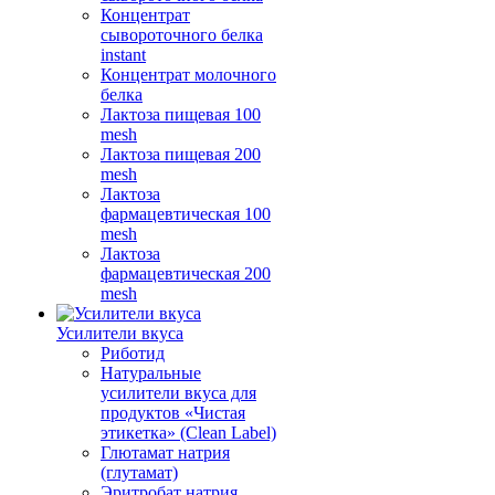
Концентрат
сывороточного белка
instant
Концентрат молочного
белка
Лактоза пищевая 100
mesh
Лактоза пищевая 200
mesh
Лактоза
фармацевтическая 100
mesh
Лактоза
фармацевтическая 200
mesh
Усилители вкуса
Риботид
Натуральные
усилители вкуса для
продуктов «Чистая
этикетка» (Clean Label)
Глютамат натрия
(глутамат)
Эритробат натрия