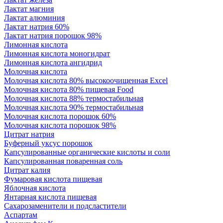
Лактат магния
Лактат алюминия
Лактат натрия 60%
Лактат натрия порошок 98%
Лимонная кислота
Лимонная кислота моногидрат
Лимонная кислота ангидрид
Молочная кислота
Молочная кислота 80% высокоочищенная Excel
Молочная кислота 80% пищевая Food
Молочная кислота 88% термостабильная
Молочная кислота 90% термостабильная
Молочная кислота порошок 60%
Молочная кислота порошок 98%
Цитрат натрия
Буферный уксус порошок
Капсулированные органические кислоты и соли
Капсулированная поваренная соль
Цитрат калия
Фумаровая кислота пищевая
Яблочная кислота
Янтарная кислота пищевая
Сахарозаменители и подсластители
Аспартам