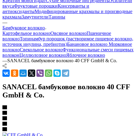
Креатин моногидрат
Сухие молочные ингредиенты
Усилители
вкуса
Фруктовые порошки
Консерванты и
антиоксиданты
Модифицированные крахмалы и производные
крахмала
Замутнители
Танины
—
Бамбуковое волокно
Картофельное волокно
Овсяное волокно
Пшеничное
волокно
Топинамбур порошок (растворимое пищевое волокно,
источник инулина, пребиотик)
Банановое волокно
Морковное
волокно
Свекольное волокно
Функциональные смеси пищевых
волокон
Целлюлозное волокно
Яблочное волокно
—
SANACEL бамбуковое волокно 40 CFF GmbH & Co.
SANACEL бамбуковое волокно 40 CFF
GmbH & Co.