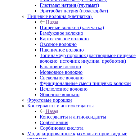
Глютамат натрия (глутамат)
Эритробат натрия (изоаскорбат)
Пищевые волокна (клетчатка)
Назад
Пищевые волокна (клетчатка)
Бамбуковое волокно
Картофельное волокно
Овсяное волокно
Пшеничное волокно
Топинамбур порошок (растворимое пищевое
волокно, источник инулина, пребиотик)
Банановое волокно
Морковное волокно
Свекольное волокно
Функциональные смеси пищевых волокон
Целлюлозное волокно
Яблочное волокно
Фруктовые порошки
Консерванты и антиоксиданты
Назад
Консерванты и антиоксиданты
Сорбат калия
Сорбиновая кислота
Модифицированные крахмалы и производные