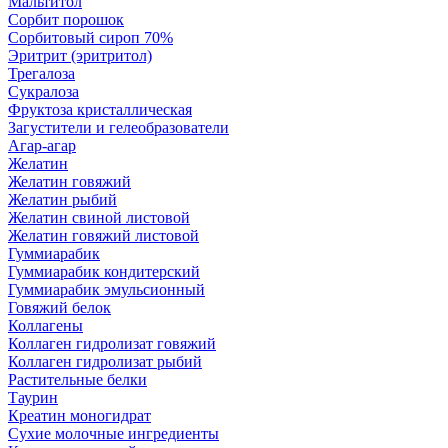
Мальтитол
Сорбит порошок
Сорбитовый сироп 70%
Эритрит (эритритол)
Трегалоза
Сукралоза
Фруктоза кристаллическая
Загустители и гелеобразователи
Агар-агар
Желатин
Желатин говяжий
Желатин рыбий
Желатин свиной листовой
Желатин говяжий листовой
Гуммиарабик
Гуммиарабик кондитерский
Гуммиарабик эмульсионный
Говяжий белок
Коллагены
Коллаген гидролизат говяжий
Коллаген гидролизат рыбий
Растительные белки
Таурин
Креатин моногидрат
Сухие молочные ингредиенты