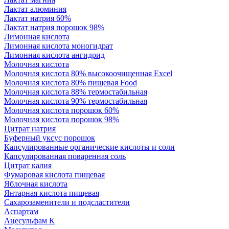
Лактат алюминия
Лактат натрия 60%
Лактат натрия порошок 98%
Лимонная кислота
Лимонная кислота моногидрат
Лимонная кислота ангидрид
Молочная кислота
Молочная кислота 80% высокоочищенная Excel
Молочная кислота 80% пищевая Food
Молочная кислота 88% термостабильная
Молочная кислота 90% термостабильная
Молочная кислота порошок 60%
Молочная кислота порошок 98%
Цитрат натрия
Буферный уксус порошок
Капсулированные органические кислоты и соли
Капсулированная поваренная соль
Цитрат калия
Фумаровая кислота пищевая
Яблочная кислота
Янтарная кислота пищевая
Сахарозаменители и подсластители
Аспартам
Ацесульфам К