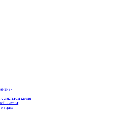
камень)
 с лактатом калия
ной кислот
 натрия