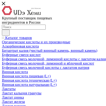
Крупный поставщик пищевых
ингридиентов в России
Каталог товаров
Органические кислоты и их производные
Аскорбиновая кислота
Битартрат калия (чистый винный камень, винный камень)
Буферные смеси кислот
Буферная смесь молочной, лимонной кислоты с лактатом калия
Буферная смесь молочной, лимонной и яблочной кислот
Буферная смесь молочной кислоты с лактатом натрия
Винная кислота
Винная кислота пищевая (L+)
Винная кислота техническая (L+)
Винная кислота натуральная (L+)
Лактаты
Лактат кальция гранулы
Лактат цинка
Лактат железа
Лактат магния