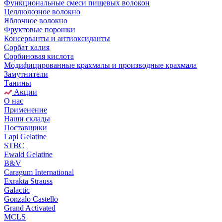
Функциональные смеси пищевых волокон
Целлюлозное волокно
Яблочное волокно
Фруктовые порошки
Консерванты и антиоксиданты
Сорбат калия
Сорбиновая кислота
Модифицированные крахмалы и производные крахмала
Замутнители
Танины
Акции
О нас
Применение
Наши склады
Поставщики
Lapi Gelatine
STBC
Ewald Gelatine
B&V
Caragum International
Exrakta Strauss
Galactic
Gonzalo Castello
Grand Activated
MCLS