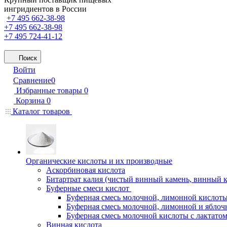
ингридиентов в России
+7 495 662-38-98
+7 495 662-38-98
+7 495 724-41-12
Поиск
Войти
Сравнение
0
Избранные товары
0
Корзина
0
Каталог товаров
Органические кислоты и их производные
Аскорбиновая кислота
Битартрат калия (чистый винный камень, винный 
Буферные смеси кислот
Буферная смесь молочной, лимонной кислоты
Буферная смесь молочной, лимонной и яблоч
Буферная смесь молочной кислоты с лактатом
Винная кислота