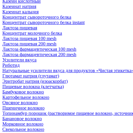
Казеин кислотный
Казеинат натрия
Казеинат кальция
Концентрат сывороточного белка
Концентрат сывороточного белка instant
Лактоза пищевая
Концентрат молочного белка
Лактоза пищевая 100 mesh
Лактоза пищевая 200 mesh
Лактоза фармацевтическая 100 mesh
Лактоза фармацевтическая 200 mesh
Усилители вкуса
Риботид
Натуральные усилители вкуса для продуктов «Чистая этикетка» 
Глютамат натрия (глутамат)
Эритробат натрия (изоаскорбат)
Пищевые волокна (клетчатка)
Бамбуковое волокно
Картофельное волокно
Овсяное волокно
Пшеничное волокно
Топинамбур порошок (растворимое пищевое волокно, источник
Банановое волокно
Морковное волокно
Свекольное волокно