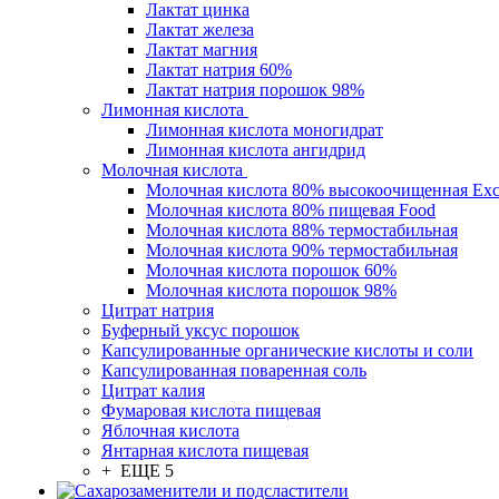
Лактат цинка
Лактат железа
Лактат магния
Лактат натрия 60%
Лактат натрия порошок 98%
Лимонная кислота
Лимонная кислота моногидрат
Лимонная кислота ангидрид
Молочная кислота
Молочная кислота 80% высокоочищенная Exc
Молочная кислота 80% пищевая Food
Молочная кислота 88% термостабильная
Молочная кислота 90% термостабильная
Молочная кислота порошок 60%
Молочная кислота порошок 98%
Цитрат натрия
Буферный уксус порошок
Капсулированные органические кислоты и соли
Капсулированная поваренная соль
Цитрат калия
Фумаровая кислота пищевая
Яблочная кислота
Янтарная кислота пищевая
+ ЕЩЕ 5