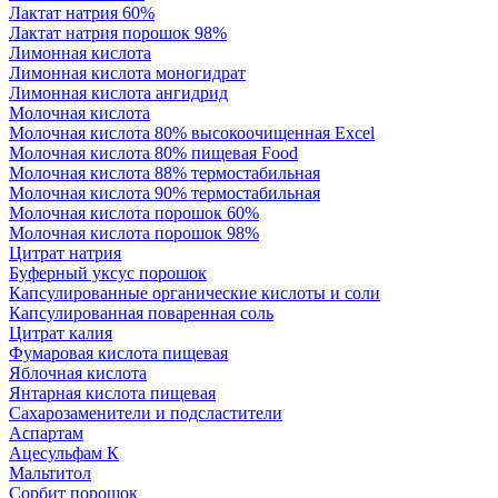
Лактат натрия 60%
Лактат натрия порошок 98%
Лимонная кислота
Лимонная кислота моногидрат
Лимонная кислота ангидрид
Молочная кислота
Молочная кислота 80% высокоочищенная Excel
Молочная кислота 80% пищевая Food
Молочная кислота 88% термостабильная
Молочная кислота 90% термостабильная
Молочная кислота порошок 60%
Молочная кислота порошок 98%
Цитрат натрия
Буферный уксус порошок
Капсулированные органические кислоты и соли
Капсулированная поваренная соль
Цитрат калия
Фумаровая кислота пищевая
Яблочная кислота
Янтарная кислота пищевая
Сахарозаменители и подсластители
Аспартам
Ацесульфам К
Мальтитол
Сорбит порошок