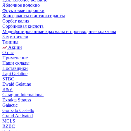
Яблочное волокно
Фруктовые порошки
Консерванты и антиоксиданты
Сорбат калия
Сорбиновая кислота
Модифицированные крахмалы и производные крахмала
Замутнители
Танины
Акции
О нас
Применение
Наши склады
Поставщики
Lapi Gelatine
STBC
Ewald Gelatine
B&V
Caragum International
Exrakta Strauss
Galactic
Gonzalo Castello
Grand Activated
MCLS
RZBC