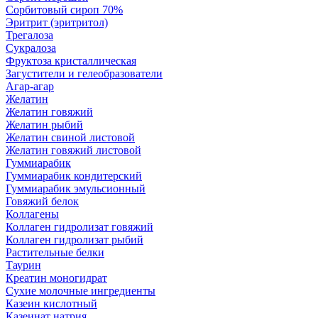
Сорбитовый сироп 70%
Эритрит (эритритол)
Трегалоза
Сукралоза
Фруктоза кристаллическая
Загустители и гелеобразователи
Агар-агар
Желатин
Желатин говяжий
Желатин рыбий
Желатин свиной листовой
Желатин говяжий листовой
Гуммиарабик
Гуммиарабик кондитерский
Гуммиарабик эмульсионный
Говяжий белок
Коллагены
Коллаген гидролизат говяжий
Коллаген гидролизат рыбий
Растительные белки
Таурин
Креатин моногидрат
Сухие молочные ингредиенты
Казеин кислотный
Казеинат натрия