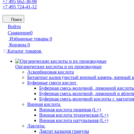
+7 495 662-38-98
+7 495 724-41-12
Поиск
Войти
Сравнение
0
Избранные товары
0
Корзина
0
Каталог товаров
Органические кислоты и их производные
Аскорбиновая кислота
Битартрат калия (чистый винный камень, винный 
Буферные смеси кислот
Буферная смесь молочной, лимонной кислоты
Буферная смесь молочной, лимонной и яблоч
Буферная смесь молочной кислоты с лактатом
Винная кислота
Винная кислота пищевая (L+)
Винная кислота техническая (L+)
Винная кислота натуральная (L+)
Лактаты
Лактат кальция гранулы