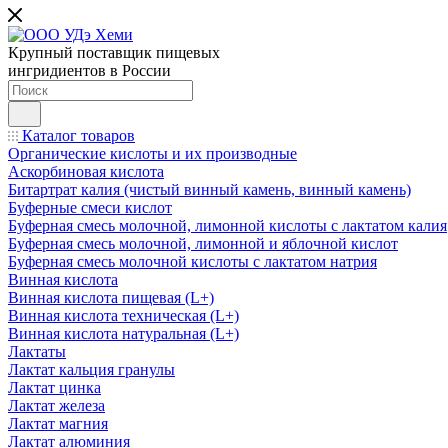
Крупный поставщик пищевых
ингридиентов в России
Каталог товаров
Органические кислоты и их производные
Аскорбиновая кислота
Битартрат калия (чистый винный камень, винный камень)
Буферные смеси кислот
Буферная смесь молочной, лимонной кислоты с лактатом калия
Буферная смесь молочной, лимонной и яблочной кислот
Буферная смесь молочной кислоты с лактатом натрия
Винная кислота
Винная кислота пищевая (L+)
Винная кислота техническая (L+)
Винная кислота натуральная (L+)
Лактаты
Лактат кальция гранулы
Лактат цинка
Лактат железа
Лактат магния
Лактат алюминия