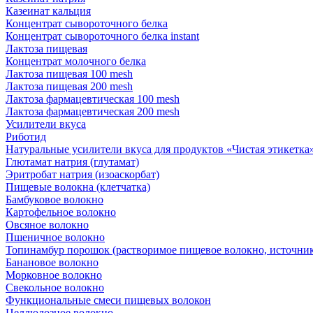
Казеинат кальция
Концентрат сывороточного белка
Концентрат сывороточного белка instant
Лактоза пищевая
Концентрат молочного белка
Лактоза пищевая 100 mesh
Лактоза пищевая 200 mesh
Лактоза фармацевтическая 100 mesh
Лактоза фармацевтическая 200 mesh
Усилители вкуса
Риботид
Натуральные усилители вкуса для продуктов «Чистая этикетка» 
Глютамат натрия (глутамат)
Эритробат натрия (изоаскорбат)
Пищевые волокна (клетчатка)
Бамбуковое волокно
Картофельное волокно
Овсяное волокно
Пшеничное волокно
Топинамбур порошок (растворимое пищевое волокно, источник
Банановое волокно
Морковное волокно
Свекольное волокно
Функциональные смеси пищевых волокон
Целлюлозное волокно