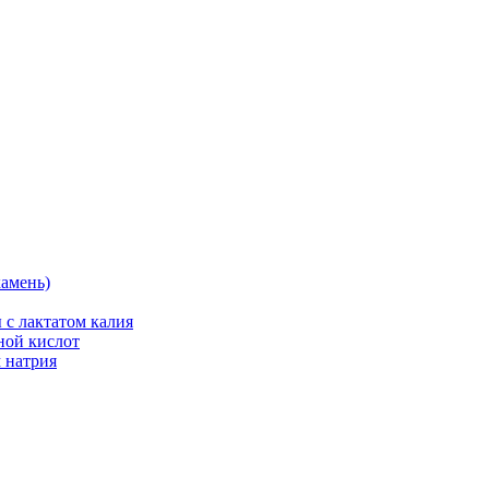
камень)
 с лактатом калия
ной кислот
 натрия